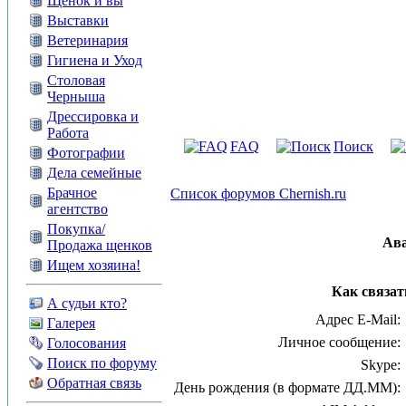
Щенок и вы
Выставки
Ветеринария
Гигиена и Уход
Столовая
Черныша
Дрессировка и
Работа
FAQ
Поиск
Фотографии
Дела семейные
Брачное
Список форумов Chernish.ru
агентство
Покупка/
Ав
Продажа щенков
Ищем хозяина!
Как связат
А судьи кто?
Адрес E-Mail:
Галерея
Личное сообщение:
Голосования
Поиск по форуму
Skype:
Обратная связь
День рождения (в формате ДД.ММ):