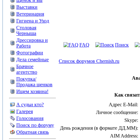
Щенок и вы
Выставки
Ветеринария
Гигиена и Уход
Столовая
Черныша
Дрессировка и
FAQ
Поиск
Работа
Фотографии
Дела семейные
Список форумов Chernish.ru
Брачное
агентство
Ав
Покупка/
Продажа щенков
Ищем хозяина!
Как связат
А судьи кто?
Адрес E-Mail:
Галерея
Личное сообщение:
Голосования
Skype:
Поиск по форуму
День рождения (в формате ДД.ММ):
Обратная связь
AIM Address: