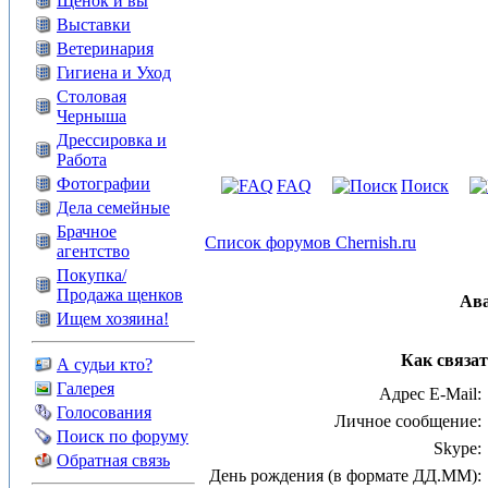
Щенок и вы
Выставки
Ветеринария
Гигиена и Уход
Столовая
Черныша
Дрессировка и
Работа
Фотографии
FAQ
Поиск
Дела семейные
Брачное
Список форумов Chernish.ru
агентство
Покупка/
Продажа щенков
Ав
Ищем хозяина!
Как связат
А судьи кто?
Галерея
Адрес E-Mail:
Голосования
Личное сообщение:
Поиск по форуму
Skype:
Обратная связь
День рождения (в формате ДД.ММ):