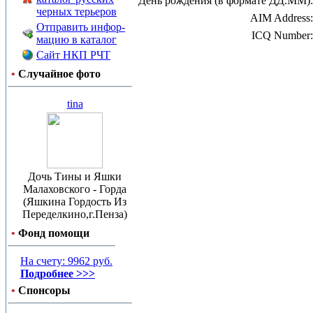
День рождения (в формате ДД.ММ):
черных терьеров
AIM Address:
Отправить инфор-
ICQ Number:
мацию в каталог
Сайт НКП РЧТ
•
Случайное фото
tina
Дочь Тины и Яшки
Малаховского - Горда
(Яшкина Гордость Из
Переделкино,г.Пенза)
•
Фонд помощи
На счету: 9962 руб.
Подробнее >>>
•
Спонсоры