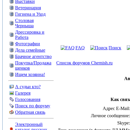
Выставки
Ветеринария
Гигиена и Уход
Столовая
Черныша
Дрессировка и
Работа
Фотографии
FAQ
Поиск
Дела семейные
Брачное агентство
Покупка/Продажа
Список форумов Chernish.ru
щенков
Ищем хозяина!
Ав
А судьи кто?
Галерея
Голосования
Как связ
Поиск по форуму
Адрес E-Mail:
Обратная связь
Личное сообщение:
Skype:
Электронный
каталог русских