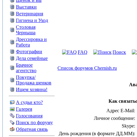
Щенок и вы
Выставки
Ветеринария
Гигиена и Уход
Столовая
Черныша
Дрессировка и
Работа
Фотографии
FAQ
Поиск
Дела семейные
Брачное
Список форумов Chernish.ru
агентство
Покупка/
Продажа щенков
Ав
Ищем хозяина!
Как связать
А судьи кто?
Галерея
Адрес E-Mail:
Голосования
Личное сообщение:
Поиск по форуму
Skype:
Обратная связь
День рождения (в формате ДД.ММ):