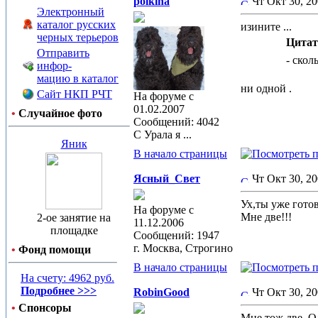
polkina
Чт Окт 30, 2
Электронный
каталог русских
изините ...
черных терьеров
Цитат
Отправить
- скол
инфор-
мацию в каталог
ни одной .
Сайт НКП РЧТ
На форуме с
01.02.2007
•
Случайное фото
Сообщений: 4042
С Урала я ...
Яник
В начало страницы
Ясный_Свет
Чт Окт 30, 2
Ух,ты уже готов
На форуме с
Мне две!!!
2-ое занятие на
11.12.2006
площадке
Сообщений: 1947
г. Москва, Строгино
•
Фонд помощи
В начало страницы
На счету: 4962 руб.
Подробнее >>>
RobinGood
Чт Окт 30, 2
•
Спонсоры
Мне тож две. О