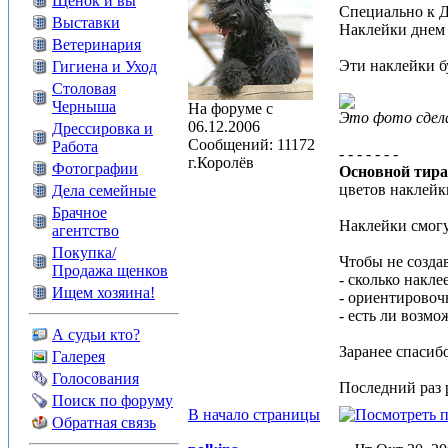
Щенок и вы
Специально к Д
Выставки
Наклейки днем 
Ветеринария
Эти наклейки б
Гигиена и Уход
Столовая
Черныша
На форуме с
Это фото сдел
06.12.2006
Дрессировка и
Сообщений: 11172
Работа
- - - - - - -
г.Королёв
Фотографии
Основной тира
цветов наклейк
Дела семейные
Брачное
Наклейки смогут
агентство
Покупка/
Чтобы не созда
Продажа щенков
- сколько накл
Ищем хозяина!
- ориентировоч
- есть ли возм
А судьи кто?
Заранее спасибо
Галерея
Голосования
Последний раз р
Поиск по форуму
В начало страницы
Обратная связь