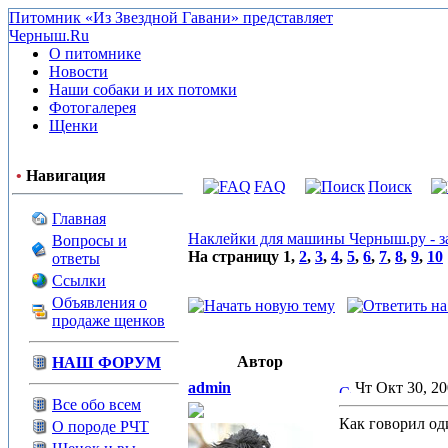
Питомник «Из Звездной Гавани» представляет
Черныш.Ru
О питомнике
Новости
Наши собаки и их потомки
Фотогалерея
Щенки
•
Навигация
FAQ
Поиск
Главная
Наклейки для машины Черныш.ру - з
Вопросы и
На страницу
1
,
2
,
3
,
4
,
5
,
6
,
7
,
8
,
9
,
10
ответы
Ссылки
Объявления о
продаже щенков
Автор
НАШ ФОРУМ
admin
Чт Окт 30, 2
Все обо всем
Как говорил од
О породе РЧТ