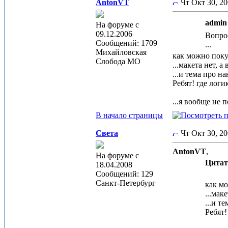
AntonVT
Чт Окт 30, 2
admin 
На форуме с
09.12.2006
Вопрос
Сообщений: 1709
...
Михайловская
как можно поку
Слобода МО
...макета нет, а
...и тема про н
Ребят! где логи
...я вообще не 
В начало страницы
Света
Чт Окт 30, 2
AntonVT
,
На форуме с
Цитат
18.04.2008
Сообщений: 129
Санкт-Петербург
как мо
...мак
...и т
Ребят!