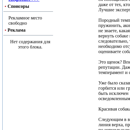
даже от тех, кт
•
Спонсоры
Лучшие эксперт
Рекламное место
Породный темпер
свободно
пружинить, акит
•
Реклама
не знаете, кака
вернуть собаке
следовательно,
Нет содержания для
необходимо отсу
этого блока.
оцениваете соба
Это щенок? Впе
репутации. Даж
темперамент и с
Уже было сказа
горбится или гр
быть исключен 
осведомленным 
Красивая собак
Следующим в ва
линия верха, п
по чернильным п