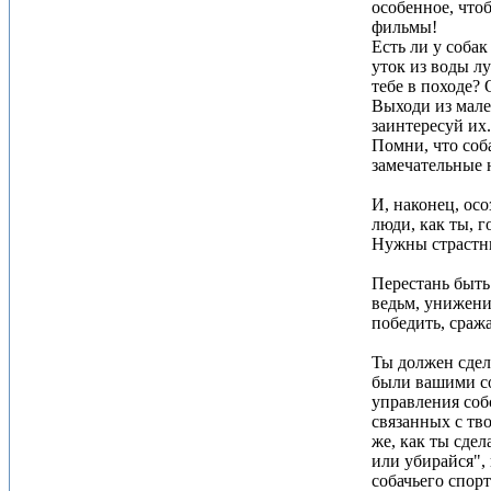
особенное, что
фильмы!
Есть ли у соба
уток из воды л
тебе в походе?
Выходи из мале
заинтересуй их
Помни, что соб
замечательные 
И, наконец, ос
люди, как ты, 
Нужны страстны
Перестань быть
ведьм, унижени
победить, сраж
Ты должен сдел
были вашими со
управления соб
связанных с тв
же, как ты сде
или убирайся",
собачьего спорт