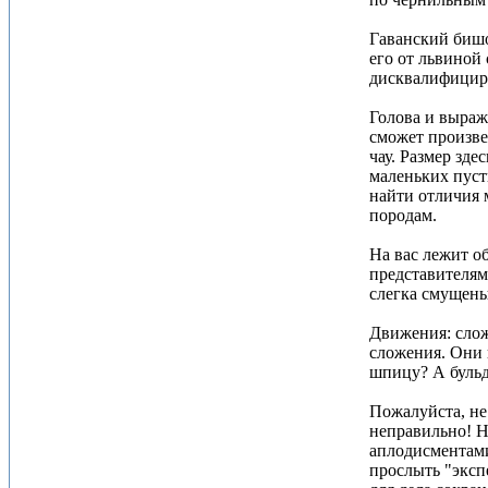
Гаванский бишо
его от львиной 
дисквалифициру
Голова и выраже
сможет произве
чау. Размер зде
маленьких пуст
найти отличия 
породам.
На вас лежит о
представителям
слегка смущены
Движения: слож
сложения. Они 
шпицу? А бульд
Пожалуйста, не
неправильно! Н
аплодисментами
прослыть "эксп