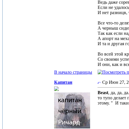
Ведь даже сорев
Если не удалось
И нет разницв, 
Все что-то деля
А черныш сидит 
Так как если на
А апорт на меха
И та и другая 
Во всей этой к
Со своими успе
И они, как и вс
В начало страницы
Капитан
Ср Июн 27, 
Beast
, да, да,
то тупо делает
этому. "
И таки