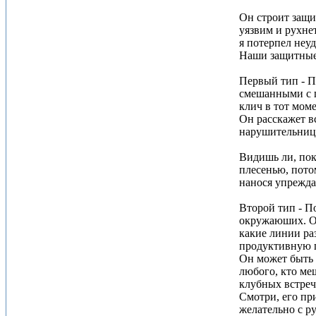
Он строит защи
уязвим и рухне
я потерпел неуд
Наши защитные 
Первый тип - П
смешанными с г
клич в тот моме
Он расскажет вс
нарушительница
Видишь ли, пок
плесенью, потом
нанося упрежда
Второй тип - П
окружаюших. Он 
какие линии ра
продуктивную по
Он может быть 
любого, кто меш
клубных встреча
Смотри, его пр
желательно с р