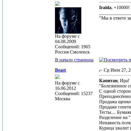
Iraida
, +10000!
_____________
"Мы в ответе за
На форуме с
04.08.2009
Сообщений: 1965
Россия Смоленск
В начало страницы
Beast
Ср Июн 27, 
Капитан
, Ира!
На форуме с
"Болезненное с
16.06.2012
С одной стороны
Сообщений: 15237
Преподнесённое
Москва
Продажа щенков 
Продаже генети
Тесты.... Бумажк
Разделение на 
Ненависть псев
Курица хвалит 