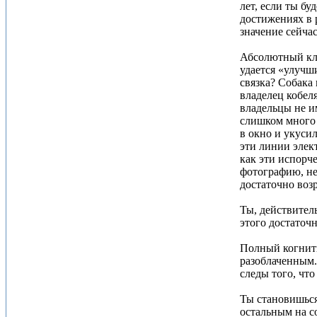
лет, если ты б
достижениях в р
значение сейча
Абсолютный клю
удается «улучши
связка? Собака 
владелец кобел
владельцы не и
слишком много 
в окно и укуси
эти линии элек
как эти испорч
фотографию, не
достаточно возр
Ты, действитель
этого достаточн
Полный когнити
разоблаченным.
следы того, что
Ты становишься
остальным на с