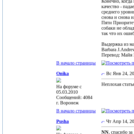
Конечно, когда
качество - пад
среднего уровн
снова и снова 
Пяти Приоритет
собаки не обла
так что их ошиб
Выдержка из ма
Barbara J.Andre
Перевод: Майя 
В начало страницы
Onika
Вс Янв 24, 
Неплохая стать
На форуме с
05.03.2010
Сообщений: 4084
г. Воронеж
В начало страницы
Pusha
Чт Апр 14, 2
NN
, спасибо з