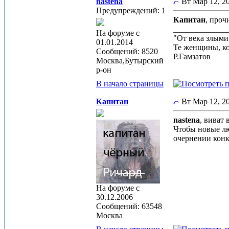
nastena
Вт Мар 12, 2
Предупреждений: 1
Капитан
, проч
_____________
На форуме с
"От века злым
01.01.2014
Те женщины, к
Сообщений: 8520
Р.Гамзатов
Москва,Бутырский
р-он
В начало страницы
Капитан
Вт Мар 12, 
nastena
, виват
Чтобы новые л
очернении конк
На форуме с
30.12.2006
Сообщений: 63548
Москва