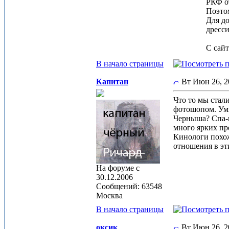
РКФ от
Поэто
Для до
дресси
С сай
В начало страницы
Капитан
Вт Июн 26, 
Что то мы стали
фотошопом. Умн
Черныша? Спа-п
много ярких пр
Кинологи похож
отношения в эт
На форуме с
30.12.2006
Сообщений: 63548
Москва
В начало страницы
оксик
Вт Июн 26, 