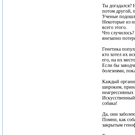
Ты догадался? Н
потом другой, 
Ученые подошли
Некоторые из ни
всего этого.
Что случилось?
внезапно потер
Генетика попул
кто хотел их и
его, на их мес
Если бы заводч
болезнями, пок
Каждый организ
широким, прина
неагрессивных г
Искусственный 
собака!
Да, они заболею
Помни, как соб
закрытым геноф