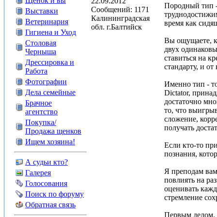
Щенок и вы
22.09.2012
Породный тип -
Сообщений: 1171
Выставки
труднодостижим
Калининградская
Ветеринария
время как сидя
обл. г.Балтийск
Гигиена и Уход
Вы ощущаете, ка
Столовая
двух одинаковы
Черныша
ставиться на кр
Дрессировка и
стандарту, и от
Работа
Фотографии
Именно тип - то
Дела семейные
Dictator, прин
достаточно мног
Брачное
то, что выигры
агентство
сложение, корр
Покупка/
получать доста
Продажа щенков
Ищем хозяина!
Если кто-то пр
познания, кото
А судьи кто?
Я преподам вам
Галерея
повлиять на ра
Голосования
оценивать кажд
Поиск по форуму
стремление сох
Обратная связь
Первым делом. 