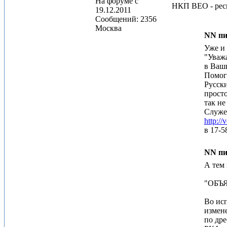
На форуме с
НКП ВЕО - рес
19.12.2011
Сообщений: 2356
Москва
NN пи
Уже и 
"Уваж
в Ваши
Помог
Русски
прост
так не
Служеб
http://
в 17-5
NN пи
А тем 
"ОБЪ
Во ис
измен
по др