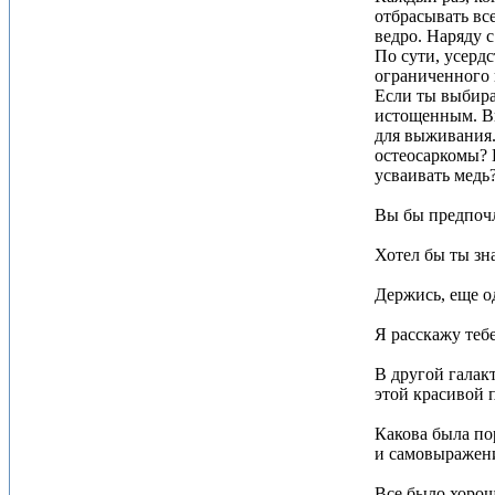
отбрасывать вс
ведро. Наряду 
По сути, усерд
ограниченного 
Если ты выбира
истощенным. Вы
для выживания.
остеосаркомы? 
усваивать медь
Вы бы предпочл
Хотел бы ты зн
Держись, еще о
Я расскажу теб
В другой галакт
этой красивой 
Какова была по
и самовыражени
Все было хорош