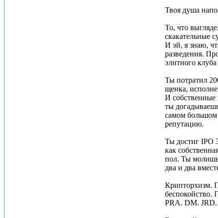
Твоя душа напо
То, что выгляде
скакательные с
И эй, я знаю, ч
разведения. Про
элитного клуба
Ты потратил 20
щенка, исполне
И собственные 
ты догадываешь
самом большом 
репутацию.
Ты достиг IPO 
как собственна
пол. Ты молишь
два и два вмест
Крипторхизм. П
беспокойство. 
PRA. DM. JRD. 