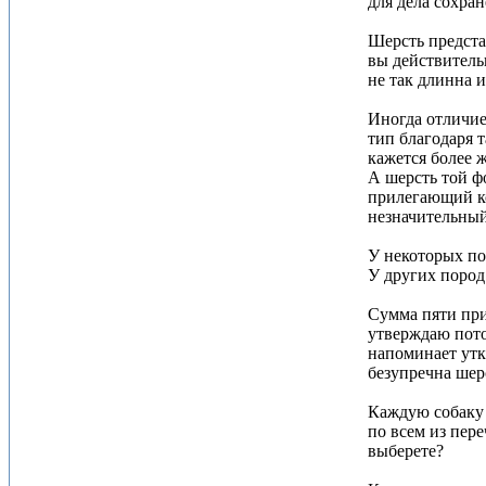
для дела сохра
Шерсть предста
вы действитель
не так длинна и
Иногда отличие
тип благодаря 
кажется более ж
А шерсть той фо
прилегающий ко
незначительный
У некоторых по
У других пород
Сумма пяти при
утверждаю пото
напоминает утк
безупречна шер
Каждую собаку 
по всем из пере
выберете?