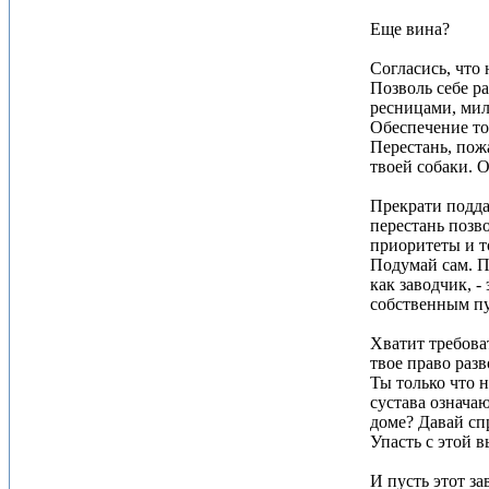
Еще вина?
Согласись, что 
Позволь себе р
ресницами, мил
Обеспечение то
Перестань, пож
твоей собаки. 
Прекрати поддав
перестань позво
приоритеты и т
Подумай сам. П
как заводчик, 
собственным пу
Хватит требова
твое право разв
Ты только что н
сустава означа
доме? Давай сп
Упасть с этой 
И пусть этот з