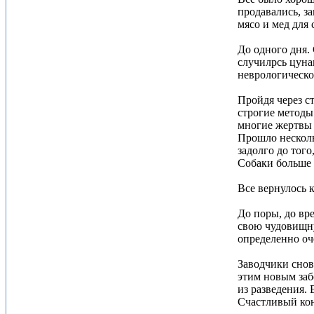
продавались, з
мясо и мед для
До одного дня.
случилрсь цуна
неврологическо
Пройдя через с
строгие методы
многие жертвы 
Прошло несколь
задолго до тог
Собаки больше
Все вернулось 
До поры, до вре
свою чудовищну
определенно оч
Заводчики снов
этим новым заб
из разведения.
Счастливый кон