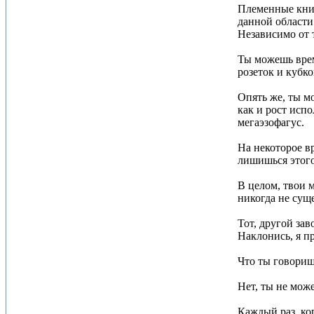
Племенные книг
данной области 
Независимо от 
Ты можешь врем
розеток и кубко
Опять же, ты м
как и рост исп
мегаэзофагус.
На некоторое в
лишишься этого
В целом, твои 
никогда не сущ
Тот, другой зав
Наклонись, я п
Что ты говориш
Нет, ты не мож
Каждый раз, ко