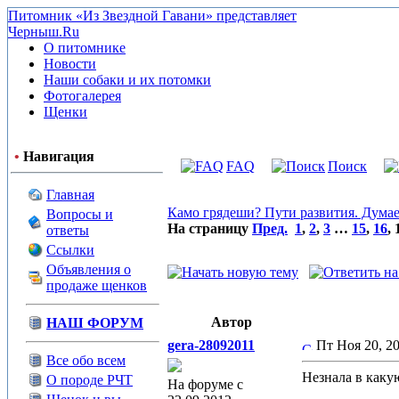
Питомник «Из Звездной Гавани» представляет
Черныш.Ru
О питомнике
Новости
Наши собаки и их потомки
Фотогалерея
Щенки
•
Навигация
FAQ
Поиск
Главная
Камо грядеши? Пути развития. Думае
Вопросы и
На страницу
Пред.
1
,
2
,
3
…
15
,
16
,
ответы
Ссылки
Объявления о
продаже щенков
Автор
НАШ ФОРУМ
gera-28092011
Пт Ноя 20, 2
Все обо всем
Незнала в каку
О породе РЧТ
На форуме с