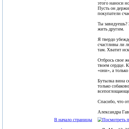
этого наноси н
Пусть он держи
покупатели сча
Ты завидуешь? 
жить другим.
Я твердо убежд
счастливы ли л
там. Хватит иск
Отбрось свое ж
твоем сердце. 
«они», а тольк
Бутылка вина се
только собаково
всепоглощающей
Спасибо, что о
Александра Гав 
В начало страницы