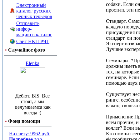
собаки. Если о
Электронный
простить эти н
каталог русских
черных терьеров
Стандарт. Само
Отправить
каждую породу, 
инфор-
присуждения по
мацию в каталог
стандарт, он по
Сайт НКП РЧТ
Эксперт возвра
Лучшие эксперт
•
Случайное фото
Семинары. *При
Elenka
должны иметь в
тех, на которы
семинаре. Если 
помощью двух 
Существует нес
Дебют. BIS. Все
ринге, особенн
стоят, а мы
важно, сколько
целумкаемся как
всегда :)
Применение Пра
•
Фонд помощи
всем прочим, и
коллег? Если в
На счету: 9962 руб.
Кто помнит сего
Подробнее >>>
ей пообщаться с