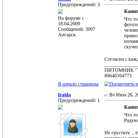
Предупреждений: 3
Капит
На форуме с
Что то
18.04.2009
фототе
Сообщений: 3097
челове
Ангарск
правил
ночам
скучно
Согласна с каж
_____________
ПИТОМНИК "
89646594773
В начало страницы
Iraida
Вт Июн 26, 
Предупреждений: 1
Капит
Что то
Радуюс
Не грустите
, э