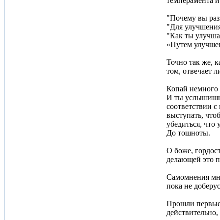
темперамента и
"Почему вы раз
"Для улучшения
"Как ты улучша
«Путем улучшен
Точно так же, 
том, отвечает л
Копай немного 
И ты услышишь,
соответствии с
выступать, что
убедиться, что
До тошноты.
О боже, гордос
делающей это п
Самомнения мно
пока не доберус
Прошли первые 5
действительно,