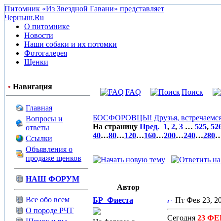
Питомник «Из Звездной Гавани» представляет
Черныш.Ru
О питомнике
Новости
Наши собаки и их потомки
Фотогалерея
Щенки
•
Навигация
FAQ
Поиск
Главная
БОСФОРОВЦЫ! Друзья, встречаемся 
Вопросы и
На страницу
Пред.
1
,
2
,
3
…
525
,
52
ответы
40
…
80
…
120
…
160
…
200
…
240
…
280
Ссылки
Объявления о
продаже щенков
НАШ ФОРУМ
Автор
Все обо всем
БР_Фиеста
Пт Фев 23, 2
О породе РЧТ
Сегодня
23 Ф