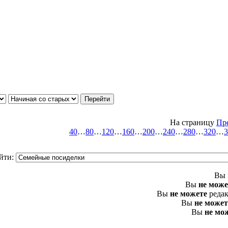
На страницу
Пр
40
…
80
…
120
…
160
…
200
…
240
…
280
…
320
…
3
йти:
Вы
Вы
не може
Вы
не можете
редак
Вы
не может
Вы
не мо