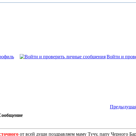
рофиль
Войти и пров
Предыдущая
Сообщение
сточного
от всей души поздравляем маму Тучу, папу Черного Бар