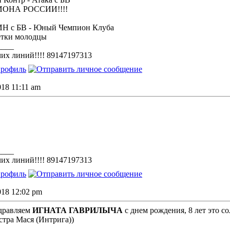
ОНА РОССИИ!!!!
 с БВ - Юный Чемпион Клуба
етки молодцы
____
их линий!!!! 89147197313
018 11:11 am
____
их линий!!!! 89147197313
2018 12:02 pm
здравляем
ИГНАТА ГАВРИЛЫЧА
с днем рождения, 8 лет это с
естра Мася (Интрига))