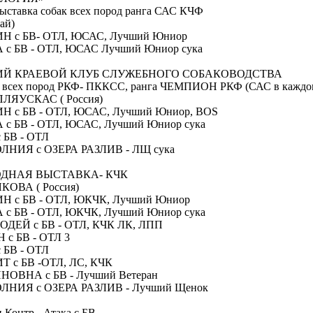
ыставка собак всех пород ранга САС КЧФ
ай)
 с БВ- ОТЛ, ЮСАС, Лучший Юниор
с БВ - ОТЛ, ЮСАС Лучший Юниор сука
ИЙ КРАЕВОЙ КЛУБ СЛУЖЕБНОГО СОБАКОВОДСТВА
к всех пород РКФ- ПККСС, ранга ЧЕМПИОН РКФ (САС в каждом
ЛЯУСКАС ( Россия)
 с БВ - ОТЛ, ЮСАС, Лучший Юниор, ВОS
с БВ - ОТЛ, ЮСАС, Лучший Юниор сука
 БВ - ОТЛ
НИЯ с ОЗЕРА РАЗЛИВ - ЛЩ сука
ОДНАЯ ВЫСТАВКА- КЧК
ОВА ( Россия)
 с БВ - ОТЛ, ЮКЧК, Лучший Юниор
с БВ - ОТЛ, ЮКЧК, Лучший Юниор сука
ДЕЙ с БВ - ОТЛ, КЧК ЛК, ЛПП
с БВ - ОТЛ 3
 БВ - ОТЛ
 с БВ -ОТЛ, ЛС, КЧК
ОВНА с БВ - Лучший Ветеран
НИЯ с ОЗЕРА РАЗЛИВ - Лучший Щенок
 Контр - Атака с БВ