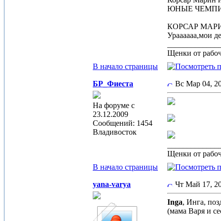
ЮНЫЕ ЧЕМПИ
КОРСАР МАРИН
Ураааааа,мои д
_____________
Щенки от рабоч
В начало страницы
БР_Фиеста
Вс Мар 04, 2
На форуме с
23.12.2009
Сообщений: 1454
Владивосток
_____________
Щенки от рабоч
В начало страницы
yana-varya
Чт Май 17, 
Inga
, Инга, по
(мама Варя и с