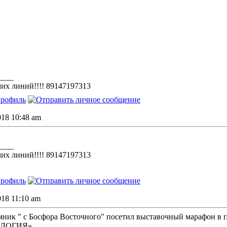
____
их линий!!!! 89147197313
018 10:48 am
____
их линий!!!! 89147197313
018 11:10 am
мник " с Босфора Восточного" посетил выставочный марафон в г.
ОЛОГИЯ»