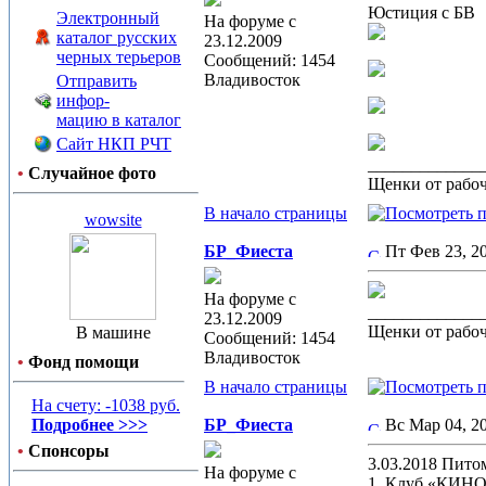
Юстиция с БВ
Электронный
На форуме с
каталог русских
23.12.2009
черных терьеров
Сообщений: 1454
Владивосток
Отправить
инфор-
мацию в каталог
Сайт НКП РЧТ
_____________
•
Случайное фото
Щенки от рабоч
В начало страницы
wowsite
БР_Фиеста
Пт Фев 23, 2
На форуме с
_____________
23.12.2009
Щенки от рабоч
В машине
Сообщений: 1454
Владивосток
•
Фонд помощи
В начало страницы
На счету: -1038 руб.
Подробнее >>>
БР_Фиеста
Вс Мар 04, 2
•
Спонсоры
3.03.2018 Пито
На форуме с
1. Клуб «КИН