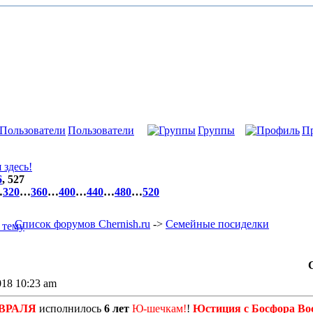
Пользователи
Группы
П
здесь!
6
,
527
…
320
…
360
…
400
…
440
…
480
…
520
Список форумов Chernish.ru
->
Семейные посиделки
018 10:23 am
ЕВРАЛЯ
исполнилось
6 лет
Ю-шечкам!
!
Юстиция с Босфора Во