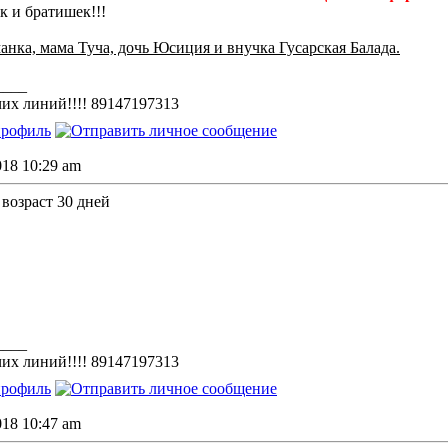
к и братишек!!!
анка, мама Туча, дочь Юсиция и внучка Гусарская Балада.
____
их линий!!!! 89147197313
018 10:29 am
 возраст 30 дней
____
их линий!!!! 89147197313
018 10:47 am