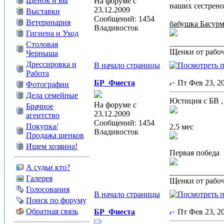
Щенок и вы
На форуме с
наших сестрено
23.12.2009
Выставки
Сообщений: 1454
Ветеринария
бабушка Басурм
Владивосток
Гигиена и Уход
_____________
Столовая
Щенки от рабоч
Черныша
Дрессировка и
В начало страницы
Работа
БР_Фиеста
Пт Фев 23, 2
Фотографии
Дела семейные
Юстиция с БВ ,
На форуме с
Брачное
23.12.2009
агентство
Сообщений: 1454
Покупка/
2,5 мес
Владивосток
Продажа щенков
Ищем хозяина!
Первая победа
А судьи кто?
_____________
Галерея
Щенки от рабоч
Голосования
В начало страницы
Поиск по форуму
Обратная связь
БР_Фиеста
Пт Фев 23, 2