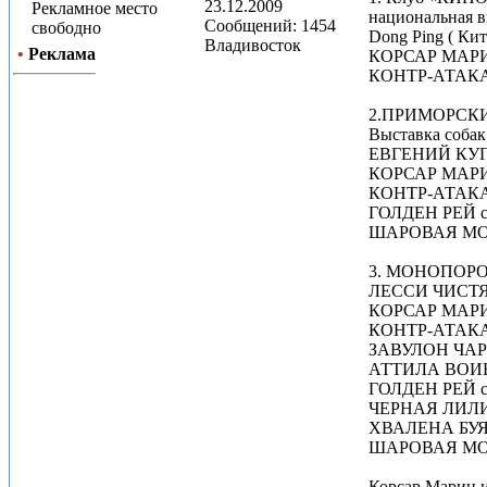
23.12.2009
Рекламное место
национальная в
Сообщений: 1454
свободно
Dong Ping ( Кит
Владивосток
•
Реклама
КОРСАР МАРИН
КОНТР-АТАКА 
2.ПРИМОРСК
Выставка соба
ЕВГЕНИЙ КУП
КОРСАР МАРИН
КОНТР-АТАКА 
ГОЛДЕН РЕЙ с
ШАРОВАЯ МОЛ
3. МОНОПОР
ЛЕССИ ЧИСТЯК
КОРСАР МАРИН
КОНТР-АТАКА 
ЗАВУЛОН ЧАРО
АТТИЛА ВОИН 
ГОЛДЕН РЕЙ с
ЧЕРНАЯ ЛИЛИТ
ХВАЛЕНА БУЯН
ШАРОВАЯ МОЛ
Корсар Марин и