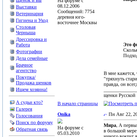
Щенок и вы
На форуме с
08.12.2006
Выставки
Сообщений: 7754
Ветеринария
деревня юго-
Гигиена и Уход
восточнее Москвы
Столовая
Черныша
Дрессировка и
Это ф
Работа
Скольк
Фотографии
Подход
Дела семейные
Брачное
агентство
В мне кажется, 
Покупка/
"тряхнуть стари
Продажа щенков
правда, он все
Ищем хозяина!
_____________
щенки Русской 
А судьи кто?
В начало страницы
Галерея
Onika
Пн Авг 22, 
Голосования
Поиск по форуму
Мира
, А первы
На форуме с
Обратная связь
в большой мере
05.03.2010
никого вокруг 