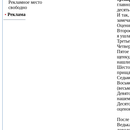
Рекламное место
главно
свободно
десять
•
Реклама
И так,
замеча
Оцени
Второе
я ушла
Третье
Четвер
Пятое 
щенку,
нашли!
Шестое
пришд
Седьмо
Восьмо
(весьм
Девято
нашем 
Десято
оценок
После 
Ведька
доволе