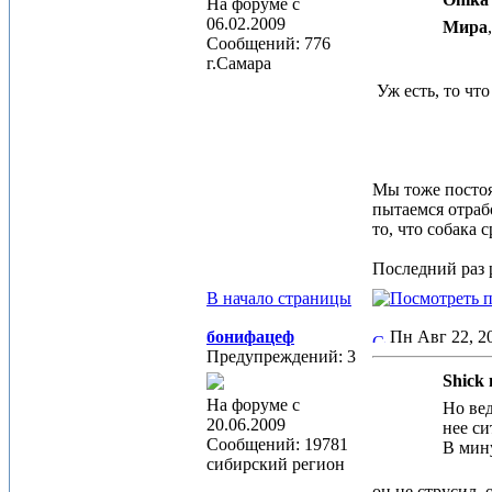
На форуме с
06.02.2009
Мира
Сообщений: 776
г.Самара
Уж есть, то что
Мы тоже постоян
пытаемся отраб
то, что собака 
Последний раз р
В начало страницы
бонифацеф
Пн Авг 22, 
Предупреждений: 3
Shick 
На форуме с
Но вед
20.06.2009
нее си
Сообщений: 19781
В мину
сибирский регион
он не струсил,