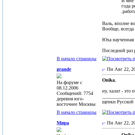
В мне 
года р
.работ
Валь, вполне в
Вообще, всегда
Юха наученная х
Последний раз р
В начало страницы
grande
Пн Авг 22, 
Onika
,
На форуме с
08.12.2006
ну, халат - это
Сообщений: 7754
_____________
деревня юго-
щенки Русской 
восточнее Москвы
В начало страницы
Мира
Пн Авг 22, 
Onika 