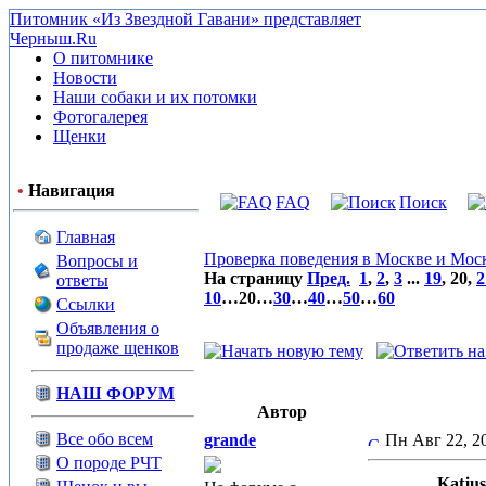
Питомник «Из Звездной Гавани» представляет
Черныш.Ru
О питомнике
Новости
Наши собаки и их потомки
Фотогалерея
Щенки
•
Навигация
FAQ
Поиск
Главная
Проверка поведения в Москве и Мос
Вопросы и
На страницу
Пред.
1
,
2
,
3
...
19
,
20
,
2
ответы
10
…
20
…
30
…
40
…
50
…
60
Ссылки
Объявления о
продаже щенков
НАШ ФОРУМ
Автор
Все обо всем
grande
Пн Авг 22, 
О породе РЧТ
Katjus