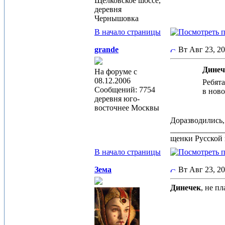
Щёлковское шоссе,
деревня
Чернышовка
В начало страницы
grande
Вт Авг 23, 2
Динеч
На форуме с
08.12.2006
Ребята
Сообщений: 7754
в нов
деревня юго-
восточнее Москвы
Доразводились,
_____________
щенки Русской 
В начало страницы
Зема
Вт Авг 23, 2
Динечек
, не п