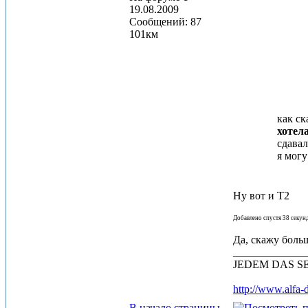
19.08.2009
Сообщений: 87
101км
как ск
хотел
сдавал
я могу
Ну вот и Т2
Добавлено спустя 38 секун
Да, скажу больш
_____________
JEDEM DAS SEINЕ.
http://www.alfa-
В начало страницы