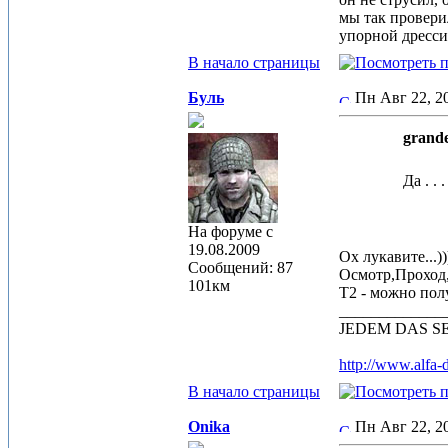
мы так провери
упорной дрессир
В начало страницы
Буль
Пн Авг 22, 
grande
Да . .
На форуме с
19.08.2009
Ох лукавите...)
Сообщений: 87
Осмотр,Проход
101км
Т2 - можно полу
_____________
JEDEM DAS SEINЕ.
http://www.alfa-
В начало страницы
Onika
Пн Авг 22, 