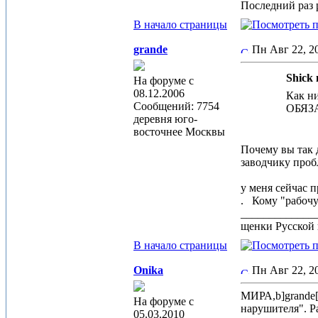
Последний раз р
В начало страницы
grande
Пн Авг 22, 
Shick 
На форуме с
08.12.2006
Как ни
Сообщений: 7754
ОБЯЗАТ
деревня юго-
восточнее Москвы
Почему вы так д
заводчику пробле
у меня сейчас п
.
Кому "рабочую
_____________
щенки Русской 
В начало страницы
Onika
Пн Авг 22, 
МИРА,b]grande[
На форуме с
нарушителя". Ра
05.03.2010