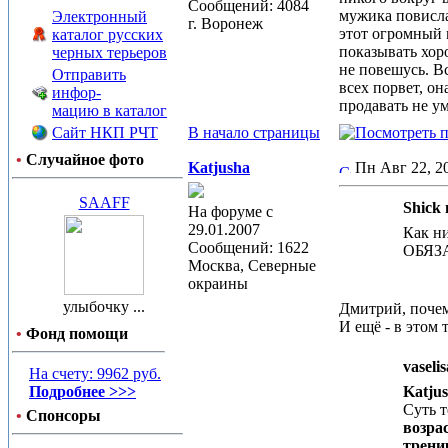
Сообщений: 4084
мужика повисла 
Электронный
г. Воронеж
этот огромный 
каталог русских
показывать хоро
черных терьеров
не повешусь. Вс
Отправить
всех порвет, он
инфор-
продавать не у
мацию в каталог
Сайт НКП РЧТ
В начало страницы
•
Случайное фото
Katjusha
Пн Авг 22, 
SAAFF
Shick 
На форуме с
29.01.2007
Как ни
Сообщений: 1622
ОБЯЗАТ
Москва, Северные
окраины
улыбочку ...
Дмитрий, почем
И ещё - в этом
•
Фонд помощи
vaseli
На счету: 9962 руб.
Подробнее >>>
Katju
Суть т
•
Спонсоры
возра
трени