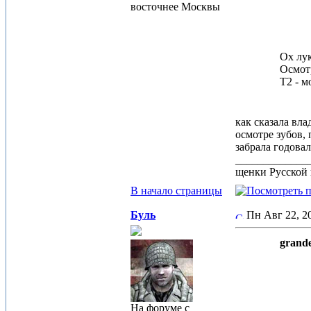
восточнее Москвы
Ох лук
Осмот
Т2 - м
как сказала вл
осмотре зубов, 
забрала годовалу
_____________
щенки Русской 
В начало страницы
Буль
Пн Авг 22, 
grande
На форуме с