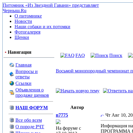
Питомник «Из Звездной Гавани» представляет
Черныш.Ru
О питомнике
Новости
Наши собаки и их потомки
Фотогалерея
Щенки
•
Навигация
FAQ
Поиск
Главная
Восьмой монопородный чемпионат 
Вопросы и
ответы
Ссылки
Объявления о
продаже щенков
Автор
НАШ ФОРУМ
n7775
Чт Авг 10, 2
Все обо всем
Информация на
О породе РЧТ
На форуме с
ПРОГРАММА 8