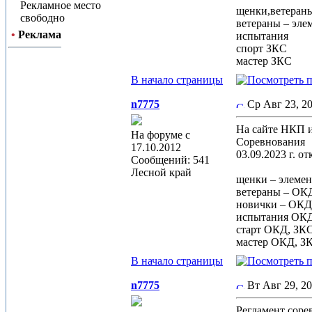
Рекламное место
щенки,ветеран
свободно
ветераны – эл
•
Реклама
испытания
спорт ЗКС
мастер ЗКС
В начало страницы
n7775
Ср Авг 23, 
На сайте НКП 
На форуме с
Соревнования
17.10.2012
03.09.2023 г. 
Сообщений: 541
Лесной край
щенки – элеме
ветераны – ОК
новички – ОКД
испытания ОК
старт ОКД, ЗК
мастер ОКД, З
В начало страницы
n7775
Вт Авг 29, 2
Регламент соре