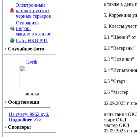
а также в день
Электронный
каталог русских
5. Коррекция у
черных терьеров
Отправить
6. Классы учас
инфор-
мацию в каталог
6.1 "Щенки" от
Сайт НКП РЧТ
6.2 "Ветераны" 
•
Случайное фото
6.3 "Новички"
lavrik
6.4 "Испытания
6.5 "Старт"
6.6 "Мастер"
эврика
•
Фонд помощи
02.09.2023 г. 
На счету: 9962 руб.
испытания ОК
Подробнее >>>
старт ОКД
мастер ОКД
•
Спонсоры
03.09.2023 г. 