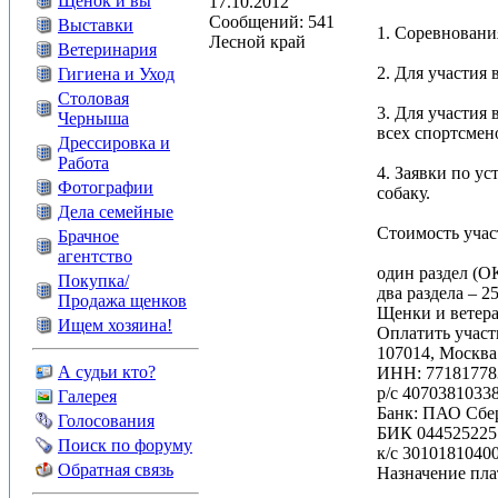
Щенок и вы
17.10.2012
Сообщений: 541
Выставки
1. Соревновани
Лесной край
Ветеринария
2. Для участия 
Гигиена и Уход
Столовая
3. Для участия
Черныша
всех спортсмен
Дрессировка и
Работа
4. Заявки по у
Фотографии
собаку.
Дела семейные
Стоимость учас
Брачное
агентство
один раздел (О
Покупка/
два раздела – 2
Продажа щенков
Щенки и ветера
Ищем хозяина!
Оплатить учас
107014, Москва 
А судьи кто?
ИНН: 77181778
р/с 4070381033
Галерея
Банк: ПАО Сбе
Голосования
БИК 044525225
Поиск по форуму
к/с 3010181040
Обратная связь
Назначение пла