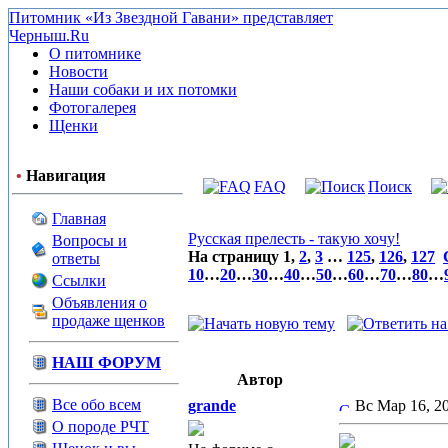
Питомник «Из Звездной Гавани» представляет
Черныш.Ru
О питомнике
Новости
Наши собаки и их потомки
Фотогалерея
Щенки
•
Навигация
FAQ
Поиск
Главная
Русская прелесть - такую хочу!
Вопросы и
На страницу
1
,
2
,
3
…
125
,
126
,
127
ответы
10
…
20
…
30
…
40
…
50
…
60
…
70
…
80
…
Ссылки
Объявления о
продаже щенков
НАШ ФОРУМ
Автор
Все обо всем
grande
Вс Мар 16, 20
О породе РЧТ