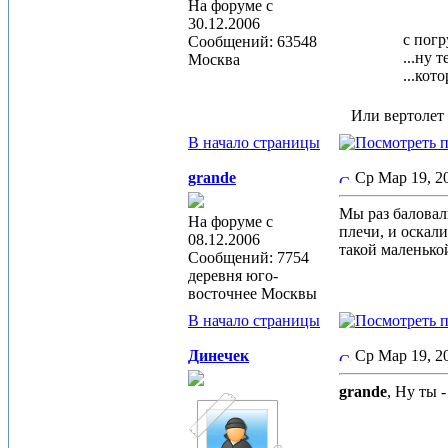
На форуме с
30.12.2006
с погр
Сообщений: 63548
...ну т
Москва
...кот
Или вертолет
В начало страницы
grande
Ср Мар 19, 
Мы раз баловали
На форуме с
плечи, и оскал
08.12.2006
такой маленько
Сообщений: 7754
деревня юго-
восточнее Москвы
В начало страницы
Динечек
Ср Мар 19, 
grande
, Ну ты -