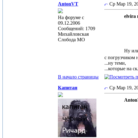
AntonVT
Ср Мар 19, 
elvira
На форуме с
09.12.2006
Сообщений: 1709
Михайловская
Слобода МО
Ну ил
с погрузчиком н
...ну теми,
...которые на 
В начало страницы
Капитан
Ср Мар 19, 
Anton