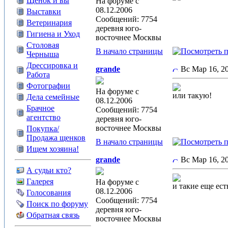
Щенок и вы
На форуме с
08.12.2006
Выставки
Сообщений: 7754
Ветеринария
деревня юго-
Гигиена и Уход
восточнее Москвы
Столовая
В начало страницы
Черныша
Дрессировка и
grande
Вс Мар 16, 2
Работа
Фотографии
На форуме с
или такую!
Дела семейные
08.12.2006
Брачное
Сообщений: 7754
агентство
деревня юго-
восточнее Москвы
Покупка/
Продажа щенков
В начало страницы
Ищем хозяина!
grande
Вс Мар 16, 2
А судьи кто?
Галерея
На форуме с
и такие еще ест
08.12.2006
Голосования
Сообщений: 7754
Поиск по форуму
деревня юго-
Обратная связь
восточнее Москвы