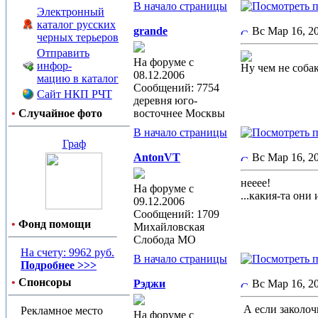
В начало страницы
Электронный
каталог русских
grande
Вс Мар 16, 2
черных терьеров
Отправить
На форуме с
инфор-
Ну чем не соба
08.12.2006
мацию в каталог
Сообщений: 7754
Сайт НКП РЧТ
деревня юго-
•
Случайное фото
восточнее Москвы
В начало страницы
Граф
AntonVT
Вс Мар 16, 
нееее!
На форуме с
...какия-та он
09.12.2006
Сообщений: 1709
•
Фонд помощи
Михайловская
Слобода МО
На счету: 9962 руб.
В начало страницы
Подробнее >>>
•
Спонсоры
Рэджи
Вс Мар 16, 
А если заколочк
Рекламное место
На форуме с