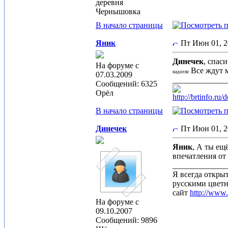
деревня
Чернышовка
В начало страницы
Яник
Пт Июн 01, 
Динечек
, спас
На форуме с
Все ждут 
надоели
07.03.2009
_____________
Сообщений: 6325
Орёл
http://brtinfo.r
В начало страницы
Динечек
Пт Июн 01, 
Яник
, А ты ещ
впечатления от
_____________
Я всегда откры
русскими цвет
сайт
http://www
На форуме с
09.10.2007
Сообщений: 9896