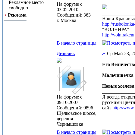
Рекламное место
На форуме с
свободно
03.05.2010
_____________
•
Реклама
Сообщений: 363
Наши Красивые 
г. Москва
http://rusbolonka
"ВОЛНИРА"
http://volnirakenn
В начало страницы
Динечек
Ср Май 23, 
Его Величеств
Мальчишечка о
Новые хозяева
_____________
На форуме с
Я всегда откры
09.10.2007
русскими цвет
Сообщений: 9896
сайт
http://www
Щёлковское шоссе,
деревня
Чернышовка
В начало страницы