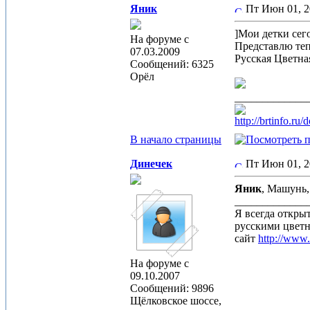
Яник
Пт Июн 01, 
]Мои детки сег
На форуме с
Представлю теп
07.03.2009
Русская Цветна
Сообщений: 6325
Орёл
_____________
http://brtinfo.r
В начало страницы
Динечек
Пт Июн 01, 
Яник
, Машунь,
_____________
Я всегда откры
русскими цвет
сайт
http://www
На форуме с
09.10.2007
Сообщений: 9896
Щёлковское шоссе,