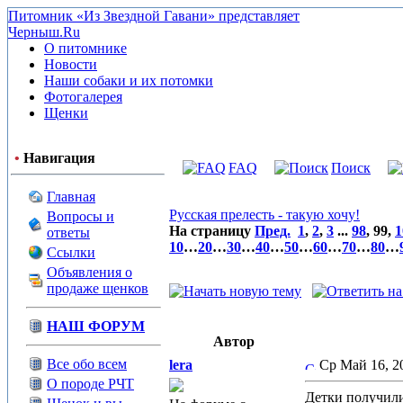
Питомник «Из Звездной Гавани» представляет
Черныш.Ru
О питомнике
Новости
Наши собаки и их потомки
Фотогалерея
Щенки
•
Навигация
FAQ
Поиск
Главная
Русская прелесть - такую хочу!
Вопросы и
На страницу
Пред.
1
,
2
,
3
...
98
,
99
,
1
ответы
10
…
20
…
30
…
40
…
50
…
60
…
70
…
80
…
Ссылки
Объявления о
продаже щенков
НАШ ФОРУМ
Автор
Все обо всем
lera
Ср Май 16, 
О породе РЧТ
Детки получили