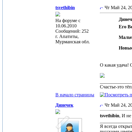
tsvethibin
Чт Май 24, 
Динеч
На форуме с
10.06.2010
Его В
Сообщений: 252
г. Апатиты,
Мальч
Мурманская обл.
Новые
О какая удача!
_____________
Счастье-это тё
В начало страницы
Динечек
Чт Май 24, 
tsvethibin
, И н
_____________
Я всегда откры
русскими цвет