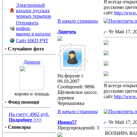
Я всегда откры
Электронный
русскими цвет
каталог русских
сайт
http://www
черных терьеров
В начало страницы
Отправить
инфор-
Динечек
Чт Май 17, 
мацию в каталог
Сайт НКП РЧТ
•
Случайное фото
Динкин
На форуме с
_____________
09.10.2007
Я всегда откры
Сообщений: 9896
русскими цвет
Щёлковское шоссе,
корова и лошадь
сайт
http://www
деревня
•
Фонд помощи
Чернышовка
В начало страницы
На счету: 4962 руб.
Подробнее >>>
Ирина57
Чт Май 17, 
•
Спонсоры
Предупреждений: 3
ВОЛНИРА ВА