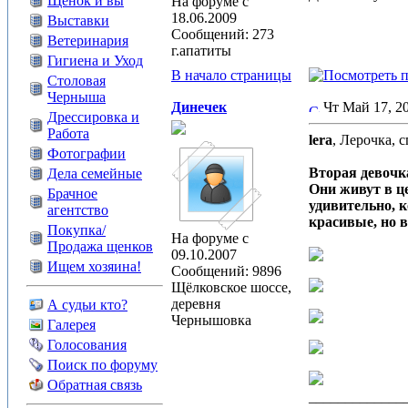
Щенок и вы
На форуме с
18.06.2009
Выставки
Сообщений: 273
Ветеринария
г.апатиты
Гигиена и Уход
В начало страницы
Столовая
Черныша
Динечек
Чт Май 17, 
Дрессировка и
Работа
lera
, Лерочка, 
Фотографии
Вторая девочк
Дела семейные
Они живут в ц
Брачное
удивительно, 
агентство
красивые, но вот
Покупка/
На форуме с
Продажа щенков
09.10.2007
Ищем хозяина!
Сообщений: 9896
Щёлковское шоссе,
деревня
А судьи кто?
Чернышовка
Галерея
Голосования
Поиск по форуму
Обратная связь
_____________