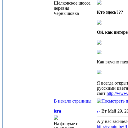
Щёлковское шоссе,
деревня
Кто здесь???
Чернышовка
Ой, как интере
Как вкусно пах
_____________
Я всегда откры
русскими цвет
сайт
http://www
В начало страницы
lera
Вт Май 29, 
А у нас засиде
На форуме с
http://youtu.b