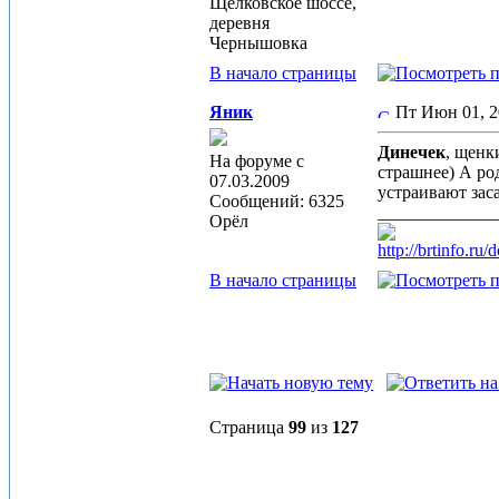
Щёлковское шоссе,
деревня
Чернышовка
В начало страницы
Яник
Пт Июн 01, 
Динечек
, щенк
На форуме с
страшнее) А ро
07.03.2009
устраивают зас
Сообщений: 6325
_____________
Орёл
http://brtinfo.r
В начало страницы
Страница
99
из
127