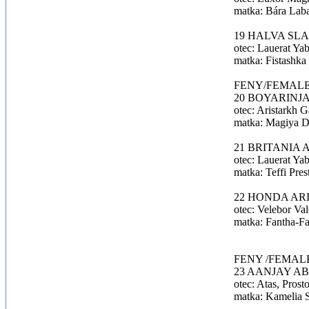
matka: Bára Lab
19 HALVA SLA
otec: Lauerat Yab
matka: Fistashka
FENY/FEMALES – 
20 BOYARINJA
otec: Aristarkh 
matka: Magiya Dr
21 BRITANIA A
otec: Lauerat Ya
matka: Teffi Pres
22 HONDA AR
otec: Velebor Va
matka: Fantha-Fa
FENY /FEMALES–
23 AANJAY A
otec: Atas, Prost
matka: Kamelia S