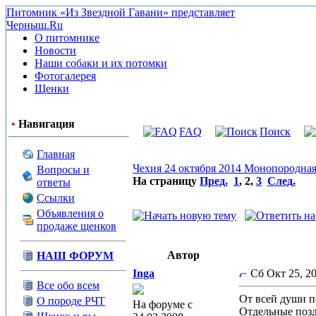
Питомник «Из Звездной Гавани» представляет
Черныш.Ru
О питомнике
Новости
Наши собаки и их потомки
Фотогалерея
Щенки
•
Навигация
FAQ
Поиск
Главная
Чехия 24 октября 2014 Монопородная
Вопросы и
На страницу
Пред.
1
,
2
,
3
След.
ответы
Ссылки
Объявления о
продаже щенков
Автор
НАШ ФОРУМ
Inga
Сб Окт 25, 2
Все обо всем
От всей души п
О породе РЧТ
На форуме с
Отдельные позд