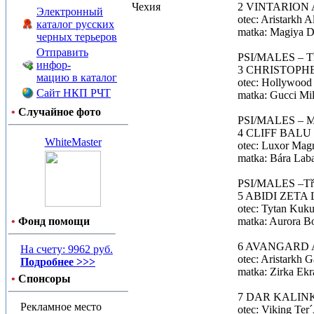
Чехия
2 VINTARION 
Электронный
otec: Aristarkh 
каталог русских
matka: Magiya Dr
черных терьеров
Отправить
PSI/MALES – Tří
инфор-
3 CHRISTOPHER
мацию в каталог
otec: Hollywood
Сайт НКП РЧТ
matka: Gucci Mi
•
Случайное фото
PSI/MALES – Mezi
4 CLIFF BALU
WhiteMaster
otec: Luxor Magn
matka: Bára Lab
PSI/MALES –Tříd
5 ABIDI ZETA L
otec: Tytan Kuku
•
Фонд помощи
matka: Aurora Bo
6 AVANGARD A
На счету: 9962 руб.
otec: Aristarkh 
Подробнее >>>
matka: Zirka Ekr
•
Спонсоры
7 DAR KALINK
Рекламное место
otec: Viking Ter