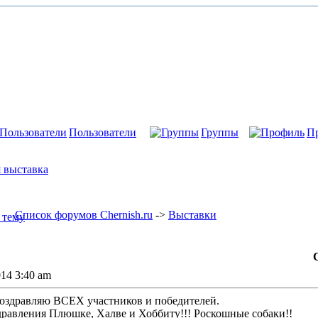
Пользователи
Группы
П
 выставка
Список форумов Chernish.ru
->
Выставки
014 3:40 am
оздравляю ВСЕХ участников и победителей.
равления Плюшке, Халве и Хоббиту!!! Роскошные собаки!!