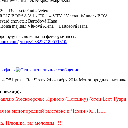
avna Iwola majitel: Bogusz Małgorzata
 Třída veteránů - Veterans:
GIZ BORSA V 1 / EX 1 – VTV / Veteran Winner - BOV
syard chovatel: Bartošová Hana
z Borsa majitel.: Vítková Alena + Bartošová Hana
ро будут выложены на фейсбуке здесь:
ebook.com/groups/138227189551310/
____
014 7:51 pm Re: Чехия 24 октября 2014 Монопородная выставка
 писал(а):
авляю Москворечье Иринею (Плюшку) (отец Бест Гуард 
ня на монопородной выставке в Чехии ЛС ЛПП
, Плюшка, вы молодцы!!!!!