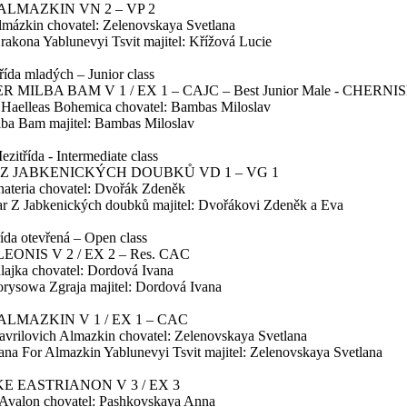
ALMAZKIN VN 2 – VP 2
Almázkin chovatel: Zelenovskaya Svetlana
akona Yablunevyi Tsvit majitel: Křížová Lucie
da mladých – Junior class
 MILBA BAM V 1 / EX 1 – CAJC – Best Junior Male - CHE
 Haelleas Bohemica chovatel: Bambas Miloslav
lba Bam majitel: Bambas Miloslav
třída - Intermediate class
 Z JABKENICKÝCH DOUBKŮ VD 1 – VG 1
ateria chovatel: Dvořák Zdeněk
ar Z Jabkenických doubků majitel: Dvořákovi Zdeněk a Eva
a otevřená – Open class
EONIS V 2 / EX 2 – Res. CAC
lajka chovatel: Dordová Ivana
rysowa Zgraja majitel: Dordová Ivana
LMAZKIN V 1 / EX 1 – CAC
Gavrilovich Almazkin chovatel: Zelenovskaya Svetlana
ana For Almazkin Yablunevyi Tsvit majitel: Zelenovskaya Svetlana
E EASTRIANON V 3 / EX 3
´Avalon chovatel: Pashkovskaya Anna