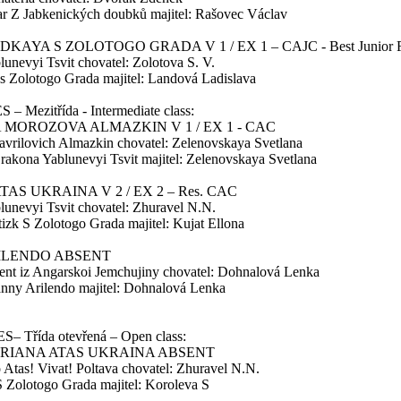
ar Z Jabkenických doubků majitel: Rašovec Václav
DKAYA S ZOLOTOGO GRADA V 1 / EX 1 – CAJC - Best Junior
lunevyi Tsvit chovatel: Zolotova S. V.
 s Zolotogo Grada majitel: Landová Ladislava
Mezitřída - Intermediate class:
 MOROZOVA ALMAZKIN V 1 / EX 1 - CAC
Gavrilovich Almazkin chovatel: Zelenovskaya Svetlana
akona Yablunevyi Tsvit majitel: Zelenovskaya Svetlana
TAS UKRAINA V 2 / EX 2 – Res. CAC
blunevyi Tsvit chovatel: Zhuravel N.N.
tizk S Zolotogo Grada majitel: Kujat Ellona
ILENDO ABSENT
lent iz Angarskoi Jemchujiny chovatel: Dohnalová Lenka
nny Arilendo majitel: Dohnalová Lenka
 Třída otevřená – Open class:
BRIANA ATAS UKRAINA ABSENT
o Atas! Vivat! Poltava chovatel: Zhuravel N.N.
 Zolotogo Grada majitel: Koroleva S