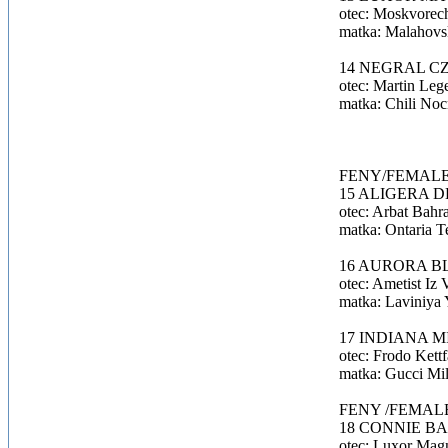
otec: Moskvorec
matka: Malahovs
14 NEGRAL CZ
otec: Martin Leg
matka: Chili Noc
FENY/FEMALES –
15 ALIGERA DE
otec: Arbat Bahr
matka: Ontaria T
16 AURORA BL
otec: Ametist Iz
matka: Laviniya 
17 INDIANA M
otec: Frodo Kett
matka: Gucci Mil
FENY /FEMALES 
18 CONNIE B
otec: Luxor Magn