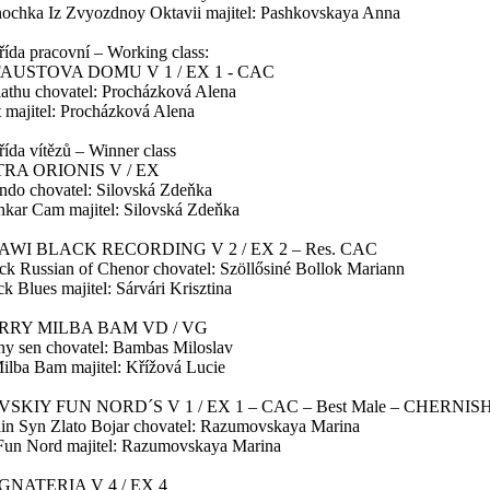
nochka Iz Zvyozdnoy Oktavii majitel: Pashkovskaya Anna
da pracovní – Working class:
FAUSTOVA DOMU V 1 / EX 1 - CAC
liathu chovatel: Procházková Alena
t majitel: Procházková Alena
da vítězů – Winner class
RA ORIONIS V / EX
endo chovatel: Silovská Zdeňka
nkar Cam majitel: Silovská Zdeňka
AWI BLACK RECORDING V 2 / EX 2 – Res. CAC
ack Russian of Chenor chovatel: Szöllősiné Bollok Mariann
k Blues majitel: Sárvári Krisztina
RRY MILBA BAM VD / VG
ny sen chovatel: Bambas Miloslav
ilba Bam majitel: Křížová Lucie
VSKIY FUN NORD´S V 1 / EX 1 – CAC – Best Male – CHERNI
din Syn Zlato Bojar chovatel: Razumovskaya Marina
 Fun Nord majitel: Razumovskaya Marina
NATERIA V 4 / EX 4