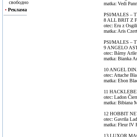
свободно
matka: Vedi Pan
•
Реклама
PSI/MALES – Tří
8 ALL BRIT Z 
otec: Eru z Osgi
matka: Aris Czer
PSI/MALES – Tří
9 ANGELO AST
otec: Bárny Aril
matka: Bianka A
10 ANGEL DIN
otec: Attache Bl
matka: Ebon Blac
11 HACKLEBE
otec: Ladon Čier
matka: Bibiana M
12 HOBBIT NE
otec: Gavrila La
matka: Fleur IV
13 LUXOR MAG