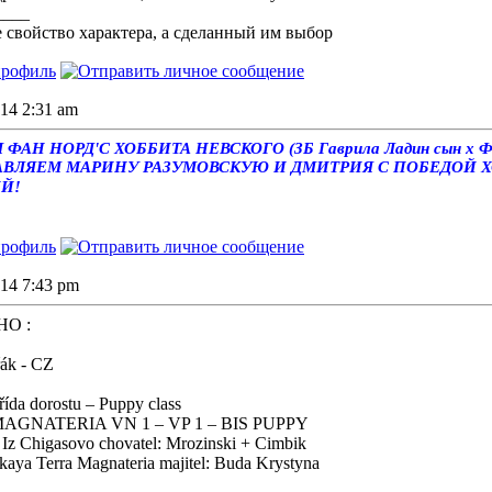
____
е свойство характера, а сделанный им выбор
014 2:31 am
ФАН НОРД'С ХОББИТА НЕВСКОГО (ЗБ Гаврила Ладин сын х 
ВЛЯЕМ МАРИНУ РАЗУМОВСКУЮ И ДМИТРИЯ С ПОБЕДОЙ Х
Й!
014 7:43 pm
НО :
řák - CZ
da dorostu – Puppy class
AGNATERIA VN 1 – VP 1 – BIS PUPPY
 Iz Chigasovo chovatel: Mrozinski + Cimbik
aya Terra Magnateria majitel: Buda Krystyna