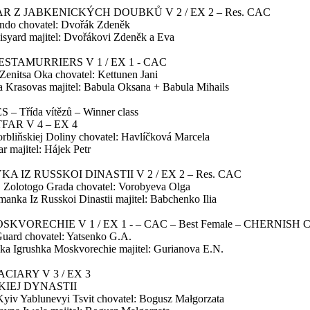
R Z JABKENICKÝCH DOUBKŮ V 2 / EX 2 – Res. CAC
endo chovatel: Dvořák Zdeněk
syard majitel: Dvořákovi Zdeněk a Eva
ESTAMURRIERS V 1 / EX 1 - CAC
 Zenitsa Oka chovatel: Kettunen Jani
 Krasovas majitel: Babula Oksana + Babula Mihails
 Třída vítězů – Winner class
FAR V 4 – EX 4
orbliňskiej Doliny chovatel: Havlíčková Marcela
ar majitel: Hájek Petr
 IZ RUSSKOI DINASTII V 2 / EX 2 – Res. CAC
S Zolotogo Grada chovatel: Vorobyeva Olga
anka Iz Russkoi Dinastii majitel: Babchenko Ilia
SKVORECHIE V 1 / EX 1 - – CAC – Best Female – CHERNIS
Guard chovatel: Yatsenko G.A.
ka Igrushka Moskvorechie majitel: Gurianova E.N.
CIARY V 3 / EX 3
KIEJ DYNASTII
Kyiv Yablunevyi Tsvit chovatel: Bogusz Małgorzata