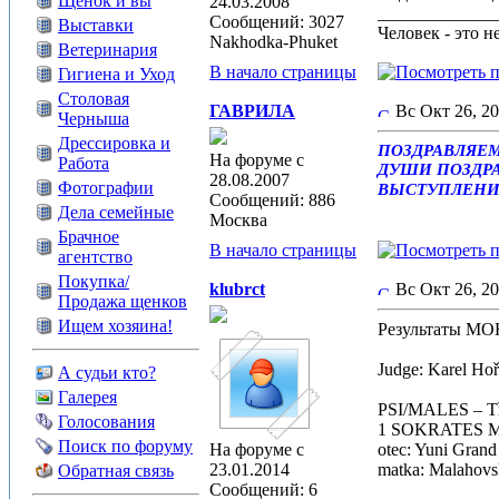
Щенок и вы
24.03.2008
_____________
Сообщений: 3027
Выставки
Человек - это н
Nakhodka-Phuket
Ветеринария
В начало страницы
Гигиена и Уход
Столовая
ГАВРИЛА
Вс Окт 26, 2
Черныша
Дрессировка и
ПОЗДРАВЛЯЕМ 
На форуме с
Работа
ДУШИ ПОЗДРА
28.08.2007
Фотографии
ВЫСТУПЛЕНИ
Сообщений: 886
Дела семейные
Москва
Брачное
В начало страницы
агентство
Покупка/
klubrct
Вс Окт 26, 2
Продажа щенков
Ищем хозяина!
Результаты МО
Judge: Karel Ho
А судьи кто?
Галерея
PSI/MALES – Tří
Голосования
1 SOKRATES M
Поиск по форуму
На форуме с
otec: Yuni Grand
23.01.2014
matka: Malahovsk
Обратная связь
Сообщений: 6