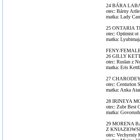
24 BÁRA LABA
otec: Bárny Aril
matka: Lady Cani
25 ONTARIA T
otec: Optimist ot
matka: Lyubimaja
FENY/FEMALES –
26 GILLY KETT
otec: Ruslan z N
matka: Eris Kettf
27 CHARODEYKA
otec: Centurion 
matka: Anka Atam
28 IRINEYA MO
otec: Zubr Best 
matka: Govorush
29 MORENA BA
Z KNIAZIOWS
otec: Vechyrniy 