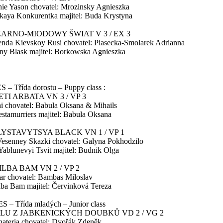
hie Yason chovatel: Mrozinsky Agnieszka
kaya Konkurentka majitel: Buda Krystyna
ARNO-MIODOWY ŠWIAT V 3 / EX 3
enda Kievskoy Rusi chovatel: Piasecka-Smolarek Adrianna
ny Blask majitel: Borkowska Agnieszka
 Třída dorostu – Puppy class :
TI ARBATA VN 3 / VP 3
ai chovatel: Babula Oksana & Mihails
estamurriers majitel: Babula Oksana
YSTAVYTSYA BLACK VN 1 / VP 1
 Vesenney Skazki chovatel: Galyna Pokhodzilo
Yablunevyi Tsvit majitel: Budnik Olga
ILBA BAM VN 2 / VP 2
far chovatel: Bambas Miloslav
ba Bam majitel: Červinková Tereza
– Třída mladých – Junior class
ALU Z JABKENICKÝCH DOUBKŮ VD 2 / VG 2
ateria chovatel: Dvořák Zdeněk