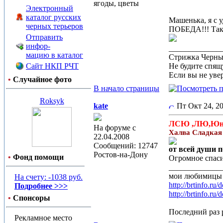
ягоды, цветы
Электронный
каталог русских
Машенька, я с 
черных терьеров
ПОБЕДА!!! Так
Отправить
инфор-
_____________
мацию в каталог
Стрижка Черныш
Сайт НКП РЧТ
Не будите спящу
Если вы не увер
•
Случайное фото
В начало страницы
Roksyk
kate
Пт Окт 24, 
ЛСЮ ,ЛЮ,Юны
На форуме с
Халва Сладкая 
22.04.2008
Сообщений: 12747
от всей души п
Ростов-на-Дону
•
Фонд помощи
Огромное спас
_____________
мои любимицы
На счету: -1038 руб.
http://brtinfo.r
Подробнее >>>
http://brtinfo.r
•
Спонсоры
Последний раз р
Рекламное место