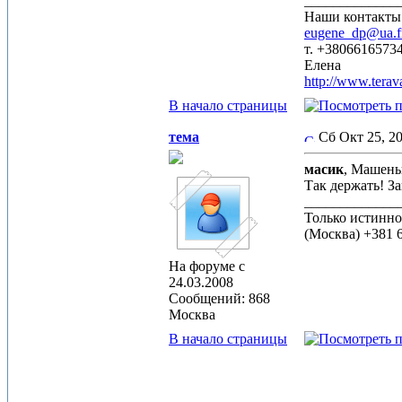
_____________
Наши контакты
eugene_dp@ua.
т. +3806616573
Елена
http://www.terav
В начало страницы
тема
Сб Окт 25, 2
масик
, Машень
Так держать! З
_____________
Только истинно
(Москва) +381 6
На форуме с
24.03.2008
Сообщений: 868
Москва
В начало страницы