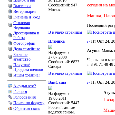
Щенок и вы
30.11.2010
сегодня на м
Сообщений: 947
Выставки
Москва
Ветеринария
Машка, Плюшк
Гигиена и Уход
Столовая
Последний раз р
Черныша
В начало страницы
Дрессировка и
Работа
Плюшка
Пт Окт 24, 
Фотографии
Дела семейные
Агуша
, Маша, 
На форуме с
Брачное
_____________
27.07.2008
агентство
Черныши в моем
Сообщений: 6823
т. 8 91 71 48 48
Покупка/
Самара
Продажа щенков
В начало страницы
Ищем хозяина!
ВайСаша
Пт Окт 24, 2
А судьи кто?
Галерея
Агуша
На форуме с
Голосования
19.05.2011
Поздр
Поиск по форуму
Сообщений: 5447
Россия!Там,где
Обратная связь
Машка
водятся грибы,