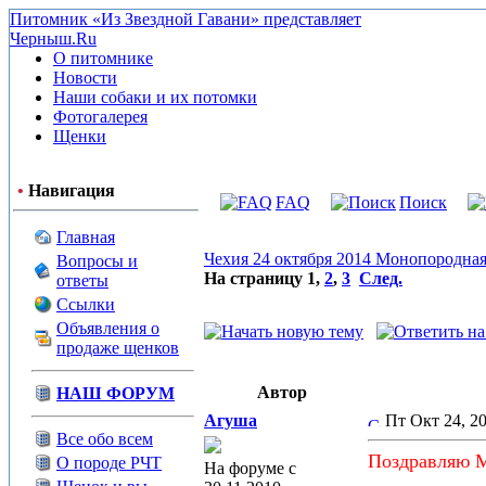
Питомник «Из Звездной Гавани» представляет
Черныш.Ru
О питомнике
Новости
Наши собаки и их потомки
Фотогалерея
Щенки
•
Навигация
FAQ
Поиск
Главная
Чехия 24 октября 2014 Монопородная
Вопросы и
На страницу
1
,
2
,
3
След.
ответы
Ссылки
Объявления о
продаже щенков
Автор
НАШ ФОРУМ
Агуша
Пт Окт 24, 2
Все обо всем
Поздравляю М
О породе РЧТ
На форуме с