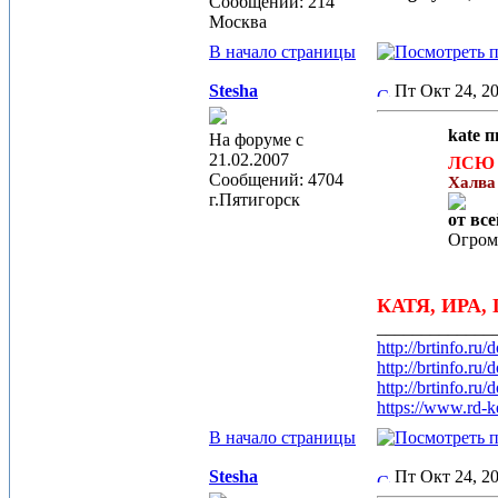
Сообщений: 214
Москва
В начало страницы
Stesha
Пт Окт 24, 
kate п
На форуме с
21.02.2007
ЛСЮ 
Сообщений: 4704
Халва
г.Пятигорск
от вс
Огром
КАТЯ, ИРА, П
_____________
http://brtinfo.r
http://brtinfo.r
http://brtinfo.r
https://www.rd-k
В начало страницы
Stesha
Пт Окт 24, 