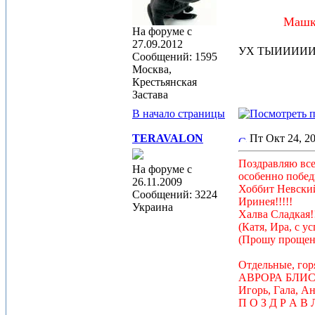
Машка
На форуме с
27.09.2012
УХ ТЫИИИИИ !!!
Сообщений: 1595
Москва,
Крестьянская
Застава
В начало страницы
TERAVALON
Пт Окт 24, 2
Поздравляю все
На форуме с
особенно побед
26.11.2009
Хоббит Невский
Сообщений: 3224
Иринея!!!!!
Украина
Халва Сладкая!
(Катя, Ира, с ус
(Прошу прощени
Отдельные, гор
АВРОРА БЛИСТ
Игорь, Гала, Ан
П О З Д Р А В Л 