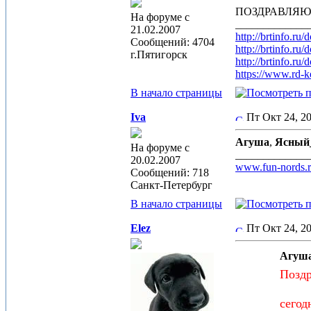
ПОЗДРАВЛЯЮ 
На форуме с
_____________
21.02.2007
http://brtinfo.r
Сообщений: 4704
http://brtinfo.r
г.Пятигорск
http://brtinfo.r
https://www.rd-k
В начало страницы
Iva
Пт Окт 24, 
Агуша
,
Ясный
На форуме с
_____________
20.02.2007
www.fun-nords.
Сообщений: 718
Санкт-Петербург
В начало страницы
Elez
Пт Окт 24, 2
Агуша
Поздр
сегод