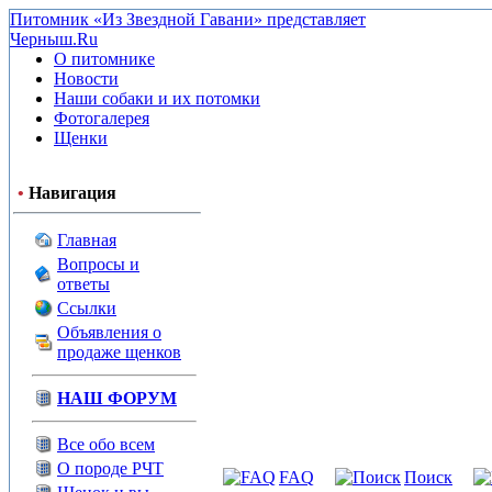
Питомник «Из Звездной Гавани» представляет
Черныш.Ru
О питомнике
Новости
Наши собаки и их потомки
Фотогалерея
Щенки
•
Навигация
Главная
Вопросы и
ответы
Ссылки
Объявления о
продаже щенков
НАШ ФОРУМ
Все обо всем
О породе РЧТ
FAQ
Поиск