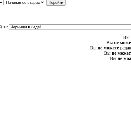
йти:
Вы
Вы
не може
Вы
не можете
редак
Вы
не может
Вы
не мо