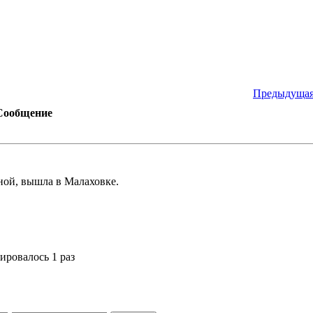
Предыдущая
Сообщение
ьной, вышла в Малаховке.
ировалось 1 раз