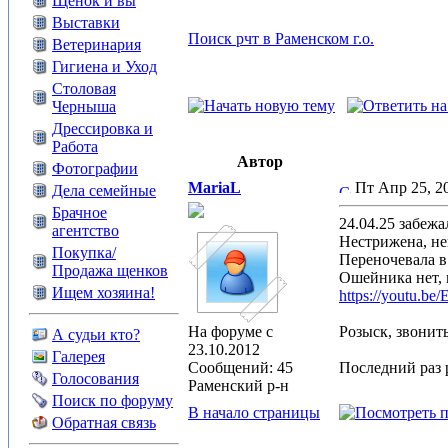
Щенок и вы
Выставки
Поиск рчт в Раменском г.о.
Ветеринария
Гигиена и Уход
Столовая
Черныша
Дрессировка и
Работа
Автор
Фотографии
MariaL
Пт Апр 25, 2
Дела семейные
Брачное
24.04.25 забежа
агентство
Нестрижена, не
Покупка/
Переночевала в 
Продажа щенков
Ошейника нет, 
Ищем хозяина!
https://youtu.
На форуме с
Розыск, звонит
А судьи кто?
23.10.2012
Галерея
Сообщений: 45
Последний раз р
Голосования
Раменский р-н
Поиск по форуму
В начало страницы
Обратная связь