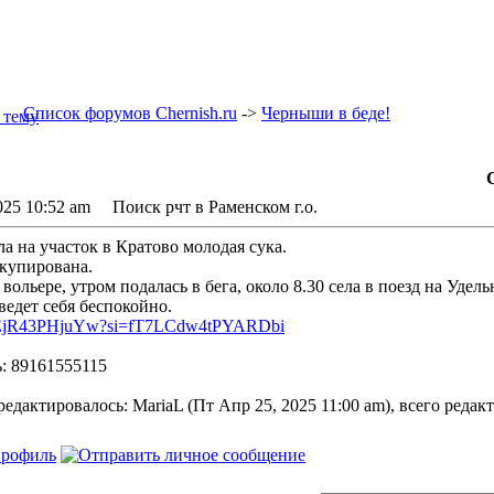
Список форумов Chernish.ru
->
Черныши в беде!
025 10:52 am Поиск рчт в Раменском г.о.
ла на участок в Кратово молодая сука.
купирована.
вольере, утром подалась в бега, около 8.30 села в поезд на Удел
ведет себя беспокойно.
be/EjR43PHjuYw?si=fT7LCdw4tPYARDbi
ь: 89161555115
едактировалось: MariaL (Пт Апр 25, 2025 11:00 am), всего редакт