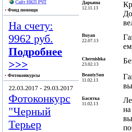
Сайт НКП РЧТ
Дарьяна
Кр
12.11.13
•
Фонд помощи
До
ве
На счету:
9962 руб.
Buyan
Га
22.07.13
ем
Подробнее
Chernishka
Бе
>>>
23.02.13
BeautySun
Га
•
Фотоконкурсы
11.02.13
вы
22.03.2017 - 29.03.2017
Фотоконкурс
Басятка
Ле
11.02.13
на
"Черный
вы
Терьер
по