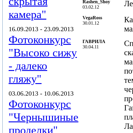
скрытая
Rashen_Shoy
Ле
03.02.12
камера"
VegaRoss
Ка
30.01.12
ма
16.09.2013 - 23.09.2013
Фотоконкурс
ГАВРИЛА
Сп
30.04.11
"Высоко сижу
ск
ма
- далеко
по
гляжу"
те
че
03.06.2013 - 10.06.2013
пр
Фотоконкурс
Га
"Чернышиные
пл
Ла
проделки"