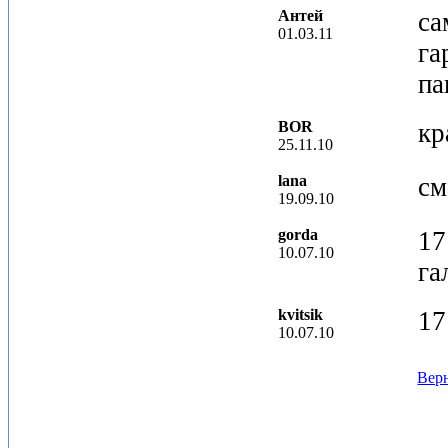
Антей
са
01.03.11
га
па
BOR
кр
25.11.10
lana
см
19.09.10
gorda
17
10.07.10
га
kvitsik
17
10.07.10
Верн