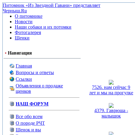
Питомник «Из Звездной Гавани» представляет
Черныш.Ru
О питомнике
Новости
Наши собаки и их потомки
Фотогалерея
Щенки
•
Навигация
Главная
Вопросы и ответы
Ссылки
Объявления о продаже
7526. нам сейчас 9
щенков
лет и мы на прогулке
НАШ ФОРУМ
4379. Гаврюша -
малышок
Все обо всем
О породе РЧТ
Щенок и вы