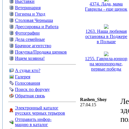
Выставки
4374. Лада, мама
Ветеринария
Гаврилы - еще щенок
Гигиена и Уход
Столовая Черныша
Дрессировка и Работа
1263. Наша любимая
Фотографии
остановка в Поджере
Дела семейные
в Польше
Брачное агентство
Покупка/Продажа щенков
Ищем хозяина!
1255. Гаврила-юниор
на монопородке,
первые победы
А судьи кто?
Галерея
Голосования
Поиск по форуму
Обратная связь
Rashen_Shoy
Ле
27.04.15
Электронный каталог
зд
русских черных терьеров
по
Отправить инфор-
мацию в каталог