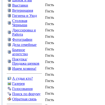
Щенок и вы
Гость
Выставки
Ветеринария
Гость
Гигиена и Уход
Гость
Столовая
Гость
Черныша
Дрессировка и
Гость
Работа
Гость
Фотографии
Гость
Дела семейные
Гость
Брачное
агентство
Гость
Покупка/
Гость
Продажа щенков
Гость
Ищем хозяина!
Гость
А судьи кто?
Гость
Галерея
Гость
Голосования
Гость
Поиск по форуму
Обратная связь
Гость