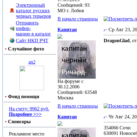
Электронный
Сообщений: 93
каталог русских
МО г. Лобня
черных терьеров
В начало страницы
Отправить
инфор-
Капитан
Ср Авг 23, 
мацию в каталог
Сайт НКП РЧТ
DragonGlad
, о
•
Случайное фото
an2
На форуме с
30.12.2006
Сообщений: 63548
•
Фонд помощи
Москва
В начало страницы
На счету: 9962 руб.
Подробнее >>>
Капитан
Чт Авг 24, 2
•
Спонсоры
354066 Сочи
630091 Новоси
Рекламное место