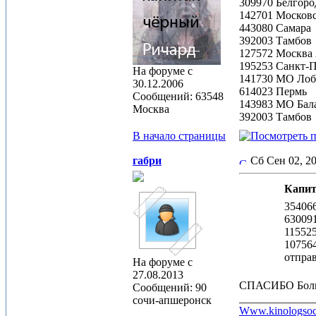
309970 Белгоро
142701 Московс
443080 Самара
392003 Тамбов
127572 Москва
195253 Санкт-П
На форуме с
141730 МО Лоб
30.12.2006
614023 Пермь
Сообщений: 63548
143983 МО Бал
Москва
392003 Тамбов
В начало страницы
габри
Сб Сен 02, 2
Капит
35406
63009
11552
10756
отпра
На форуме с
27.08.2013
СПАСИБО Бол
Сообщений: 90
_____________
сочи-апшеронск
Www.kinologsoc