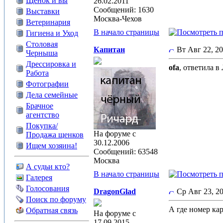
Щенок и вы
26.02.2011
Сообщений: 1630
Выставки
Москва-Чехов
Ветеринария
В начало страницы
Гигиена и Уход
Столовая
Капитан
Вт Авг 22, 2
Черныша
Дрессировка и
ofa
, ответила в
Работа
Фотографии
Дела семейные
Брачное
агентство
Покупка/
На форуме с
Продажа щенков
30.12.2006
Ищем хозяина!
Сообщений: 63548
Москва
А судьи кто?
В начало страницы
Галерея
Голосования
DragonGlad
Ср Авг 23, 
Поиск по форуму
А где номер ка
Обратная связь
На форуме с
17.09.2015