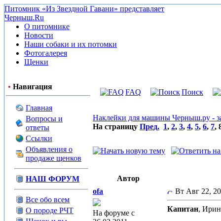
Питомник «Из Звездной Гавани» представляет
Черныш.Ru
О питомнике
Новости
Наши собаки и их потомки
Фотогалерея
Щенки
•
Навигация
FAQ
Поиск
Главная
Наклейки для машины Черныш.ру - з
Вопросы и
На страницу
Пред.
1
,
2
,
3
,
4
,
5
,
6
,
7
,
ответы
Ссылки
Объявления о
продаже щенков
Автор
НАШ ФОРУМ
ofa
Вт Авг 22, 2
Все обо всем
Капитан
, Ирин
О породе РЧТ
На форуме с