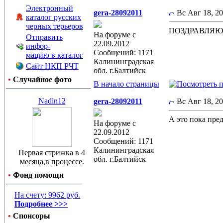
Электронный
gera-28092011
Вс Авг 18, 2
каталог русских
черных терьеров
ПОЗДРАВЛЯЮ 
На форуме с
Отправить
22.09.2012
инфор-
Сообщений: 1171
мацию в каталог
Калининградская
Сайт НКП РЧТ
обл. г.Балтийск
•
Случайное фото
В начало страницы
Nadin12
gera-28092011
Вс Авг 18, 2
А это пока пре
На форуме с
22.09.2012
Сообщений: 1171
Калининградская
Первая стрижка в 4
обл. г.Балтийск
месяца,в процессе.
•
Фонд помощи
На счету: 9962 руб.
Подробнее >>>
•
Спонсоры