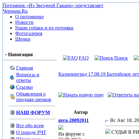
Питомник «Из Звездной Гавани» представляет
Черныш.Ru
О питомнике
Новости
Наши собаки и их потомки
Фотогалерея
Щенки
•
Навигация
FAQ
Поиск
Главная
Калининград 17.08.19 Балтийское ле
Вопросы и
ответы
Ссылки
Объявления о
продаже щенков
Автор
НАШ ФОРУМ
gera-28092011
Вс Авг 18, 2
Все обо всем
СУДЬЯ В Р
О породе РЧТ
На форуме с