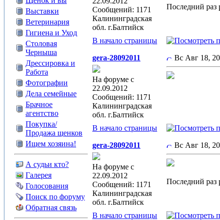
Щенок и вы
22.09.2012
Последний раз р
Сообщений: 1171
Выставки
Калининградская
Ветеринария
обл. г.Балтийск
Гигиена и Уход
В начало страницы
Столовая
Черныша
gera-28092011
Вс Авг 18, 2
Дрессировка и
Работа
На форуме с
Фотографии
22.09.2012
Дела семейные
Сообщений: 1171
Брачное
Калининградская
агентство
обл. г.Балтийск
Покупка/
В начало страницы
Продажа щенков
Ищем хозяина!
gera-28092011
Вс Авг 18, 2
А судьи кто?
На форуме с
Галерея
22.09.2012
Последний раз р
Сообщений: 1171
Голосования
Калининградская
Поиск по форуму
обл. г.Балтийск
Обратная связь
В начало страницы