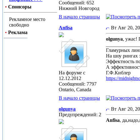
Сообщений: 652
•
Спонсоры
Нижний Новгород
В начало страницы
Рекламное место
свободно
Anfisa
Вт Авг 20, 2
•
Реклама
olgunya
, ужас!
_____________
Гламурных лин
На шоу рингах 
Эффектность п
А эффективност
На форуме с
Г.Ф.Киблер
12.12.2012
https://midnight
Сообщений: 7797
Ontario, Canada
В начало страницы
olgunya
Вт Авг 20, 2
Предупреждений: 2
Anfisa
, да,надо