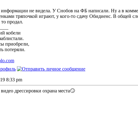
информации не видела. У Снобов на ФБ написали. Ну а в коммен
щенками тряпочкой играют, у кого-то сдачу Обидиенс. В общей с
а то продал.
____
ий кобели
заблистали.
сы приобрели,
ь потеряли.
solo.com
019 8:33 pm
 видео дрессировки охрана места🙄