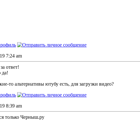
019 7:24 am
 за ответ!
о да!
кие-то альтернативы ютубу есть, для загрузки видео?
019 8:39 am
тся только Черныш.ру