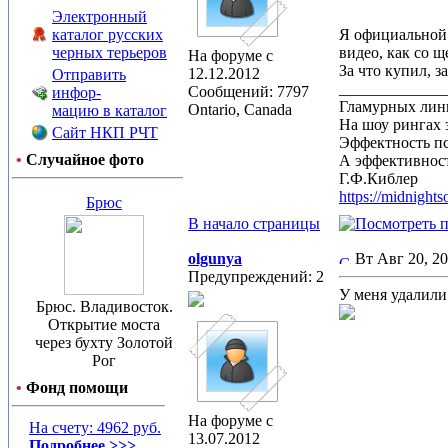
Электронный
каталог русских
Я официальной 
черных терьеров
видео, как со 
На форуме с
За что купил, з
12.12.2012
Отправить
_____________
Сообщений: 7797
инфор-
Гламурных лин
Ontario, Canada
мацию в каталог
На шоу рингах 
Сайт НКП РЧТ
Эффектность п
•
Случайное фото
А эффективност
Г.Ф.Киблер
https://midnight
Брюс
В начало страницы
olgunya
Вт Авг 20, 2
Предупреждений: 2
У меня удалили
Брюс. Владивосток.
Открытие моста
через бухту Золотой
Рог
•
Фонд помощи
На форуме с
На счету: 4962 руб.
13.07.2012
Подробнее >>>