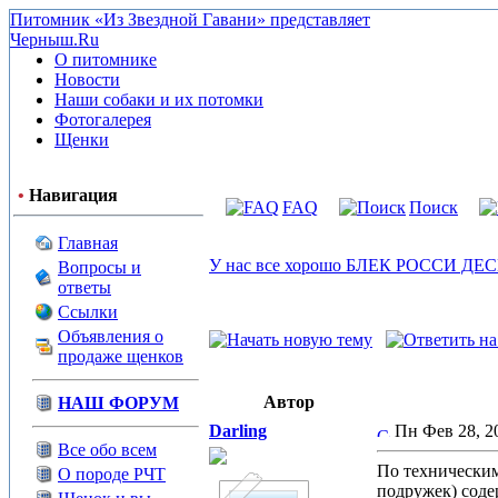
Питомник «Из Звездной Гавани» представляет
Черныш.Ru
О питомнике
Новости
Наши собаки и их потомки
Фотогалерея
Щенки
•
Навигация
FAQ
Поиск
Главная
У нас все хорошо БЛЕК РОССИ Д
Вопросы и
ответы
Ссылки
Объявления о
продаже щенков
Автор
НАШ ФОРУМ
Darling
Пн Фев 28, 
Все обо всем
По техническим
О породе РЧТ
подружек) содер