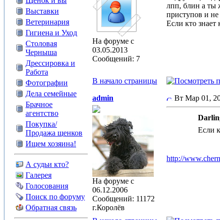
Щенок и вы
лпп, блин а ты 
Выставки
приступов и не
Ветеринария
Если кто знает
Гигиена и Уход
На форуме с
Столовая
03.05.2013
Черныша
Сообщений: 7
Дрессировка и
Работа
В начало страницы
Фотографии
Дела семейные
admin
Вт Мар 01, 
Брачное
агентство
Darlin
Покупка/
Если к
Продажа щенков
Ищем хозяина!
http://www.che
А судьи кто?
Галерея
На форуме с
Голосования
06.12.2006
Поиск по форуму
Сообщений: 11172
Обратная связь
г.Королёв