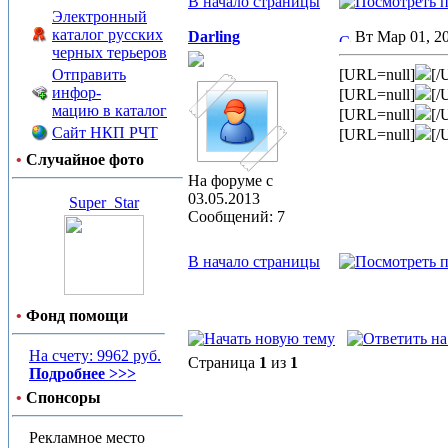
В начало страницы
Электронный
каталог русских
Darling
Вт Мар 01, 
черных терьеров
Отправить
[URL=null]
[/
инфор-
[URL=null]
[/
мацию в каталог
[URL=null]
[/
Сайт НКП РЧТ
[URL=null]
[/
•
Случайное фото
На форуме с
03.05.2013
Super_Star
Сообщений: 7
В начало страницы
•
Фонд помощи
На счету: 9962 руб.
Страница
1
из
1
Подробнее >>>
•
Спонсоры
Рекламное место