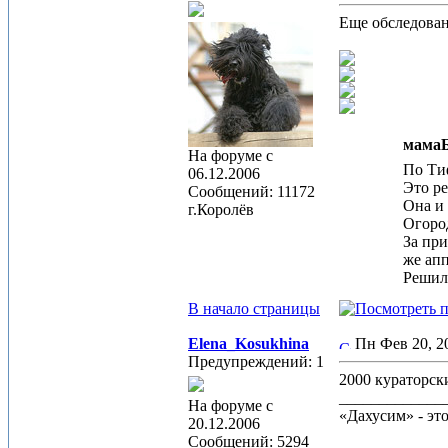
Еще обследова
мамаБ
На форуме с
По Тиф
06.12.2006
Это р
Сообщений: 11172
Она и 
г.Королёв
Огород
За при
же апп
Решили
В начало страницы
Elena_Kosukhina
Пн Фев 20, 
Предупреждений: 1
2000 кураторск
_____________
На форуме с
«Дахусим» - эт
20.12.2006
Сообщений: 5294