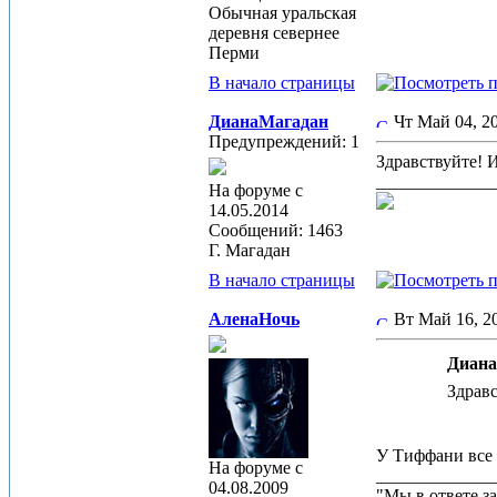
Обычная уральская
деревня севернее
Перми
В начало страницы
ДианаМагадан
Чт Май 04, 
Предупреждений: 1
Здравствуйте! 
_____________
На форуме с
14.05.2014
Сообщений: 1463
Г. Магадан
В начало страницы
АленаНочь
Вт Май 16, 
Диана
Здравс
У Тиффани все 
На форуме с
_____________
04.08.2009
"Мы в ответе за