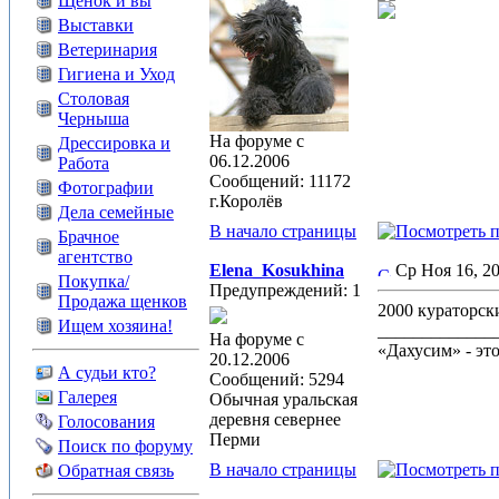
Щенок и вы
Выставки
Ветеринария
Гигиена и Уход
Столовая
Черныша
На форуме с
Дрессировка и
06.12.2006
Работа
Сообщений: 11172
Фотографии
г.Королёв
Дела семейные
В начало страницы
Брачное
агентство
Elena_Kosukhina
Ср Ноя 16, 2
Покупка/
Предупреждений: 1
Продажа щенков
2000 кураторск
Ищем хозяина!
_____________
На форуме с
«Дахусим» - эт
20.12.2006
А судьи кто?
Сообщений: 5294
Галерея
Обычная уральская
деревня севернее
Голосования
Перми
Поиск по форуму
В начало страницы
Обратная связь