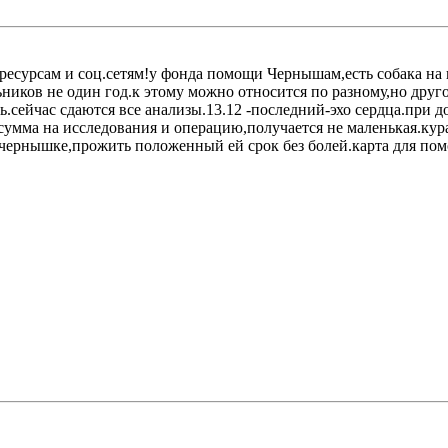
есурсам и соц.сетям!у фонда помощи Чернышам,есть собака на 
ников не один год.к этому можно относится по разному,но друг
ь.сейчас сдаются все анализы.13.12 -последний-эхо сердца.при д
.сумма на исследования и операцию,получается не маленькая.к
чернышке,прожить положенный ей срок без болей.карта для пом