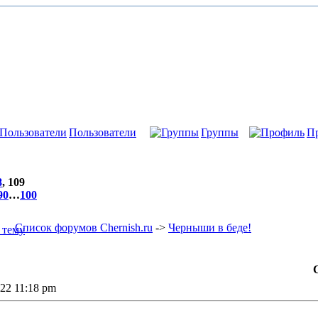
Пользователи
Группы
П
8
,
109
90
…
100
Список форумов Chernish.ru
->
Черныши в беде!
022 11:18 pm