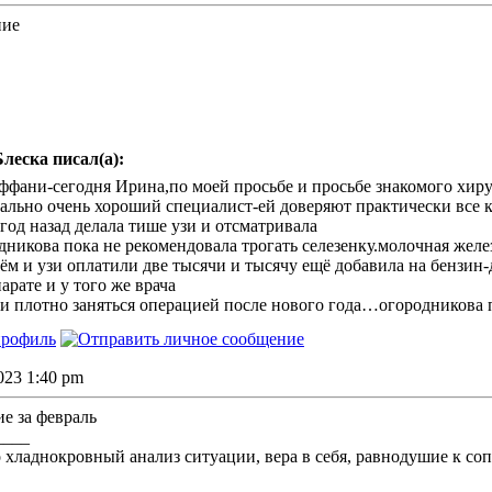
ние
леска писал(а):
фани-сегодня Ирина,по моей просьбе и просьбе знакомого хиру
еально очень хороший специалист-ей доверяют практически все
год назад делала тише узи и отсматривала
никова пока не рекомендовала трогать селезенку.молочная жел
ём и узи оплатили две тысячи и тысячу ещё добавила на бензин-
арате и у того же врача
 плотно заняться операцией после нового года…огородникова по
2023 1:40 pm
ие за февраль
____
о хладнокровный анализ ситуации, вера в себя, равнодушие к со