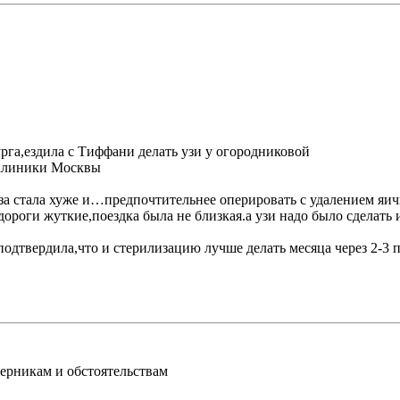
рга,ездила с Тиффани делать узи у огородниковой
 клиники Москвы
еза стала хуже и…предпочтительнее оперировать с удалением я
дороги жуткие,поездка была не близкая.а узи надо было сделать
дтвердила,что и стерилизацию лучше делать месяца через 2-3 п
перникам и обстоятельствам