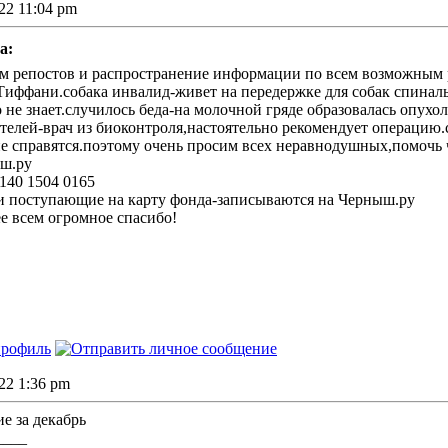
022 11:04 pm
а:
м репостов и распространение информации по всем возможным р
Тиффани.собака инвалид-живет на передержке для собак спиналь
 не знает.случилось беда-на молочной гряде образовалась опухол
телей-врач из биоконтроля,настоятельно рекомендует операцию
е справятся.поэтому очень просим всех неравнодушных,помочь 
ш.ру
140 1504 0165
и поступающие на карту фонда-записываются на Черныш.ру
е всем огромное спасибо!
022 1:36 pm
е за декабрь
____