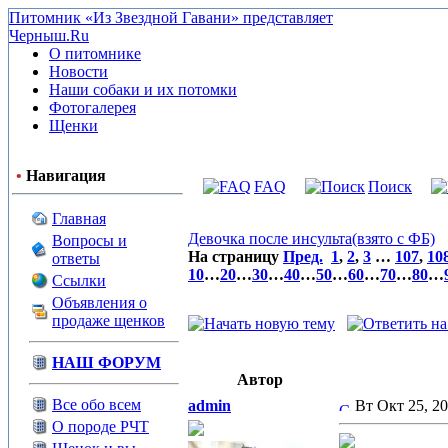
Питомник «Из Звездной Гавани» представляет
Черныш.Ru
О питомнике
Новости
Наши собаки и их потомки
Фотогалерея
Щенки
•
Навигация
FAQ
Поиск
Главная
Девочка после инсульта(взято с ФБ)
Вопросы и
На страницу
Пред.
1
,
2
,
3
…
107
,
10
ответы
10
…
20
…
30
…
40
…
50
…
60
…
70
…
80
…
Ссылки
Объявления о
продаже щенков
НАШ ФОРУМ
Автор
Все обо всем
admin
Вт Окт 25, 2
О породе РЧТ