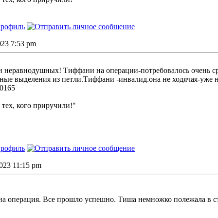
2023 7:53 pm
неравнодушных! Тиффани на операции-потребовалось очень сро
ные выделения из петли.Тиффани -инвалид.она не ходячая-уже
 0165
____
 тех, кого приручили!"
2023 11:15 pm
а операция. Все прошло успешно. Тиша немножко полежала в ст