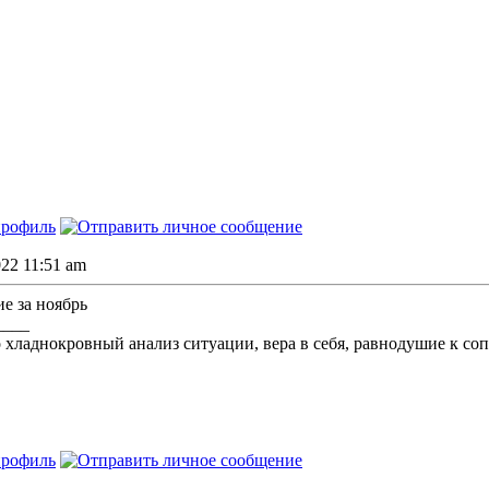
022 11:51 am
ие за ноябрь
____
о хладнокровный анализ ситуации, вера в себя, равнодушие к со