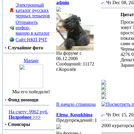
admin
Чт Dec 08, 2
Электронный
каталог русских
Цитат
черных терьеров
Проси
Отправить
зовут 
инфор-
просто
мацию в каталог
показа
Сайт НКП РЧТ
сами н
•
Случайное фото
Черны
На форуме с
4276 0
06.12.2006
Деньг
Mariagr
Сообщений: 11172
Заране
г.Королёв
Мы его победили!
•
Фонд помощи
В начало страницы
На счету: 9962 руб.
Elena_Kosukhina
Чт Dec 15, 2
Подробнее >>>
Предупреждений: 1
•
Спонсоры
2000 кураторски
_____________
На форуме с