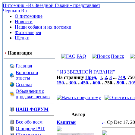
Питомник «Из Звездной Гавани» представляет
Черныш.Ru
О питомнике
Новости
Наши собаки и их потомки
Фотогалерея
Щенки
•
Навигация
FAQ
Поиск
Главная
" ИЗ ЗВЕЗДНОЙ ГАВАНИ"
Вопросы и
На страницу
Пред.
1
,
2
,
3
...
749
,
750
ответы
150
…
300
…
450
…
600
…
750
…
900
…
10
Ссылки
Объявления о
продаже щенков
НАШ ФОРУМ
Автор
Все обо всем
Капитан
Ср Dec 17, 2
О породе РЧТ