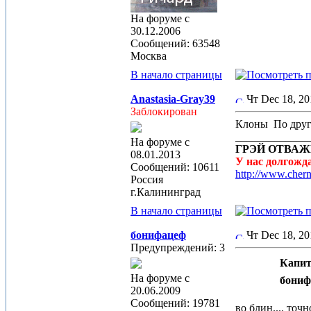
На форуме с
30.12.2006
Сообщений: 63548
Москва
В начало страницы
Anastasia-Gray39
Чт Dec 18, 2
Заблокирован
Клоны
По друг
_____________
На форуме с
ГРЭЙ ОТВАЖН
08.01.2013
У нас долгож
Сообщений: 10611
http://www.cher
Россия
г.Калининград
В начало страницы
бонифацеф
Чт Dec 18, 2
Предупреждений: 3
Капит
На форуме с
бониф
20.06.2009
Сообщений: 19781
во блин.... точ