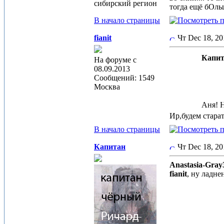
сибирский регион
тогда ещё бОль
В начало страницы
fianit
Чт Dec 18, 2
Капит
На форуме с
08.09.2013
Сообщений: 1549
Москва
Аня! 
Ир,будем стара
В начало страницы
Капитан
Чт Dec 18, 2
Anastasia-Gray
fianit
, ну ладне