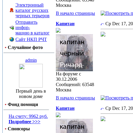
Электронный
Москва
каталог русских
В начало страницы
черных терьеров
Отправить
Капитан
Ср Dec 17, 2
инфор-
мацию в каталог
Сайт НКП РЧТ
•
Случайное фото
admin
На форуме с
30.12.2006
Сообщений: 63548
Москва
Первый день в
новом доме
В начало страницы
•
Фонд помощи
Капитан
Ср Dec 17, 2
На счету: 9962 руб.
Подробнее >>>
•
Спонсоры