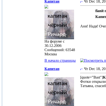
Капитан
Чт Dec 18, 2
fianit 
Капит
Аня! Надя! Оче
На форуме с
30.12.2006
Сообщений: 63548
Москва
В начало страницы
Капитан
Чт Dec 18, 2
[quote="Bast"]
К
Фотки открылис
Татьяна, спасиб