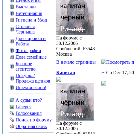
Щенок и вы
Выставки
Ветеринария
Гигиена и Уход
Столовая
Черныша
На форуме с
Дрессировка и
30.12.2006
Работа
Сообщений: 63548
Фотографии
Москва
Дела семейные
В начало страницы
Брачное
агентство
Капитан
Ср Dec 17, 2
Покупка/
Продажа щенков
Ищем хозяина!
А судьи кто?
Галерея
Голосования
Поиск по форуму
На форуме с
Обратная связь
30.12.2006
Сообщений: 63548