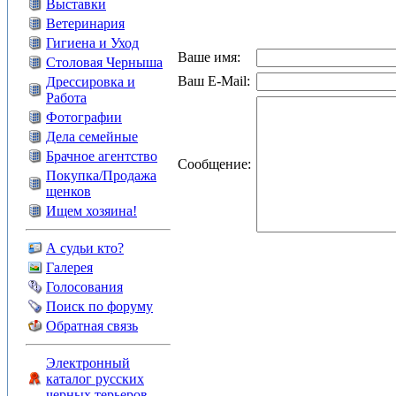
Выставки
Ветеринария
Гигиена и Уход
Ваше имя:
Столовая Черныша
Ваш E-Mail:
Дрессировка и
Работа
Фотографии
Дела семейные
Брачное агентство
Сообщение:
Покупка/Продажа
щенков
Ищем хозяина!
А судьи кто?
Галерея
Голосования
Поиск по форуму
Обратная связь
Электронный
каталог русских
черных терьеров