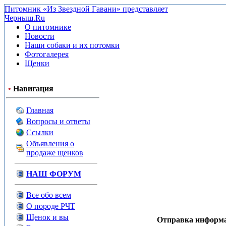
Питомник «Из Звездной Гавани» представляет
Черныш.Ru
О питомнике
Новости
Наши собаки и их потомки
Фотогалерея
Щенки
•
Навигация
Главная
Вопросы и ответы
Ссылки
Объявления о
продаже щенков
НАШ ФОРУМ
Все обо всем
О породе РЧТ
Щенок и вы
Отправка информа