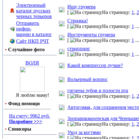
Электронный
Ищу грумера
каталог русских
[
На страницу:
1
,
2
черных терьеров
Стрижка!
Отправить
[
На страницу:
1
..
инфор-
мацию в каталог
Инструменты грумера
[
На страницу:
1
..
Сайт НКП РЧТ
стриппинг
•
Случайное фото
[
На страницу:
1
..
ВОЛЯ
Какой компрессор лучше?
Вольерный вопрос
гигиена зубов и полости рта
Я люблю маму!
[
На страницу:
1
,
2
•
Фонд помощи
Автогомак, для сохранения чисто
На счету: 9962 руб.
Зоопарикмахерская для Черныше
Подробнее >>>
[
На страницу:
1
,
2
•
Спонсоры
Уход за когтями
[
На страницу:
1
,
2