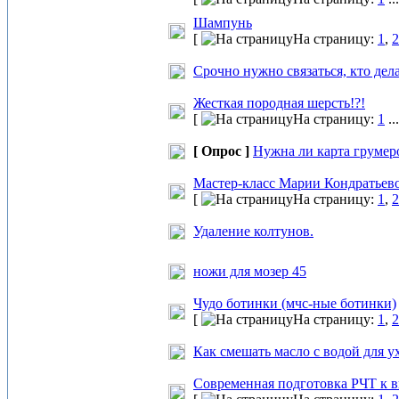
Шампунь
[
На страницу:
1
,
2
Срочно нужно связаться, кто дел
Жесткая породная шерсть!?!
[
На страницу:
1
..
[ Опрос ]
Нужна ли карта грумер
Мастер-класс Марии Кондратьево
[
На страницу:
1
,
2
Удаление колтунов.
ножи для мозер 45
Чудо ботинки (мчс-ные ботинки)
[
На страницу:
1
,
2
Как смешать масло с водой для у
Современная подготовка РЧТ к 