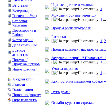
Щенок и вы
Черные: одетые и модные.
Выставки
[
На страницу:
1
..
Ветеринария
Мокрые и бритые черныши
Гигиена и Уход
[
На страницу:
1
..
Столовая
Черныша
Продам расческу-грабли
Дрессировка и
Работа
Расчески
Фотографии
[
На страницу:
1
,
2
Дела семейные
Продам комплект насадок на маш
Брачное
агентство
Замучали клещи!!!!! Помогите!!!!
Покупка/
[
На страницу:
1
..
Продажа щенков
Уход за шерстью
Ищем хозяина!
[
На страницу:
1
..
А судьи кто?
Как постричь машинкой собаке жи
Галерея
Голосования
Грязь дома!
Поиск по форуму
Обратная связь
Онлайн курсы по стрижке!