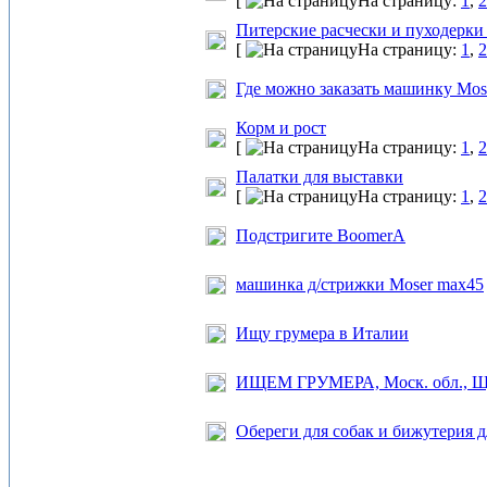
[
На страницу:
1
,
2
Питерские расчески и пуходерки
[
На страницу:
1
,
2
Где можно заказать машинку Mos
Корм и рост
[
На страницу:
1
,
2
Палатки для выставки
[
На страницу:
1
,
2
Подстригите BoomerА
машинка д/стрижки Moser max45
Ищу грумера в Италии
ИЩЕМ ГРУМЕРА, Моск. обл., Ще
Обереги для собак и бижутерия 