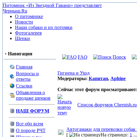
Питомник «Из Звездной Гавани» представляет
Черныш.Ru
О питомнике
Новости
Наши собаки и их потомки
Фотогалерея
Щенки
•
Навигация
FAQ
Поиск
Главная
Гигиена и Уход
Вопросы и
Модераторы:
Капитан
,
Aphine
ответы
Ссылки
Сейчас этот форум просматривают
Объявления о
продаже щенков
Список форумов Chernish.ru
НАШ ФОРУМ
Все обо всем
Автогамаки для перевозки собак
О породе РЧТ
[
На страницу:
1
..