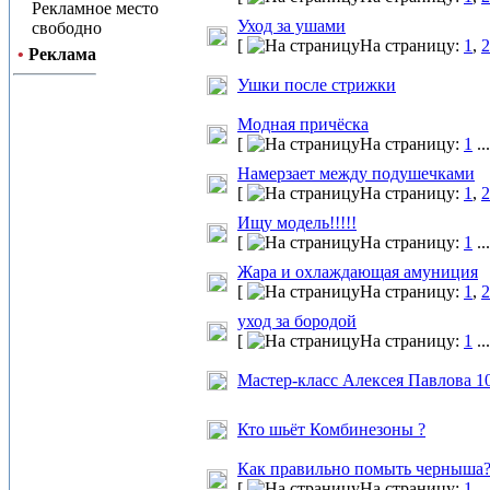
Рекламное место
Уход за ушами
свободно
[
На страницу:
1
,
2
•
Реклама
Ушки после стрижки
Модная причёска
[
На страницу:
1
..
Намерзает между подушечками
[
На страницу:
1
,
2
Ищу модель!!!!!
[
На страницу:
1
..
Жара и охлаждающая амуниция
[
На страницу:
1
,
2
уход за бородой
[
На страницу:
1
..
Мастер-класс Алексея Павлова 10
Кто шьёт Комбинезоны ?
Как правильно помыть черныша
[
На страницу:
1
..