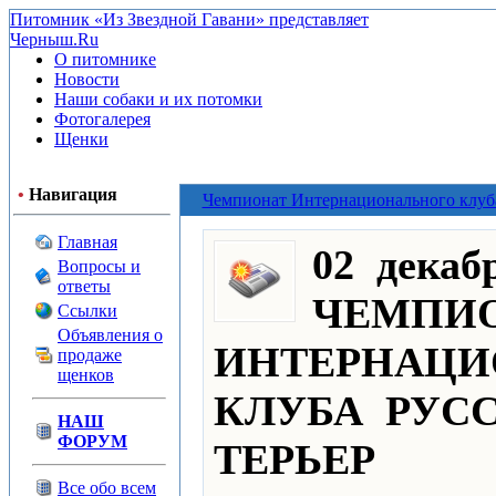
Питомник «Из Звездной Гавани» представляет
Черныш.Ru
О питомнике
Новости
Наши собаки и их потомки
Фотогалерея
Щенки
•
Навигация
Чемпионат Интернационального клуб
Главная
02 декаб
Вопросы и
ответы
ЧЕМПИ
Ссылки
Объявления о
ИНТЕРНАЦ
продаже
щенков
КЛУБА РУС
НАШ
ФОРУМ
ТЕРЬЕР
Все обо всем