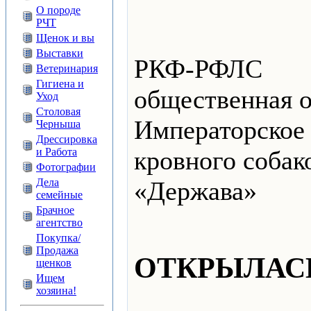
О породе
РЧТ
Щенок и вы
Выставки
РКФ-РФЛС
Ветеринария
Гигиена и
общественная о
Уход
Столовая
Императорское
Черныша
Дрессировка
и Работа
кровного собак
Фотографии
Дела
«Держава»
семейные
Брачное
агентство
Покупка/
Продажа
ОТКРЫЛАСЬ
щенков
Ищем
хозяина!