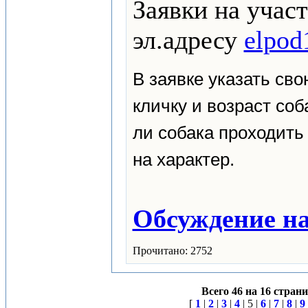
Заявки на учас
эл.адресу
elpod
В заявке указать св
кличку и возраст соба
ли собака проходить
на характер.
Обсуждение на
Прочитано: 2752
Всего 46 на 16 стран
[
1
|
2
|
3
|
4
| 5 |
6
|
7
|
8
|
9