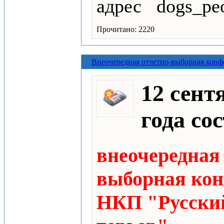
адрес dogs_pe
Прочитано: 2220
Внеочередная отчетно-выборная кон
12 сент
года
со
внеочередная
выборная ко
НКП "Русски