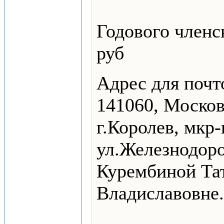
Годового членск
руб
Адрес для почт
141060, Москов
г.Королев, мкр
ул.Железнодоро
Курембиной Та
Владиславовне