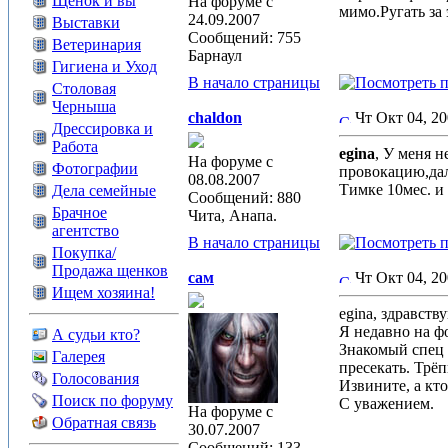
Щенок и вы
На форуме с
мимо.Ругать за
24.09.2007
Выставки
Сообщений: 755
Ветеринария
Барнаул
Гигиена и Уход
В начало страницы
Столовая
Черныша
chaldon
Чт Окт 04, 2
Дрессировка и
Работа
egina
, У меня 
На форуме с
Фотографии
провокацию,дал 
08.08.2007
Тимке 10мес. и
Дела семейные
Сообщений: 880
Брачное
Чита, Анапа.
агентство
В начало страницы
Покупка/
Продажа щенков
сам
Чт Окт 04, 2
Ищем хозяина!
egina, здравству
Я недавно на ф
А судьи кто?
Знакомый спец 
Галерея
пресекать. Трё
Голосования
Извините, а кто
Поиск по форуму
С уважением.
На форуме с
Обратная связь
30.07.2007
Сообщений: 133