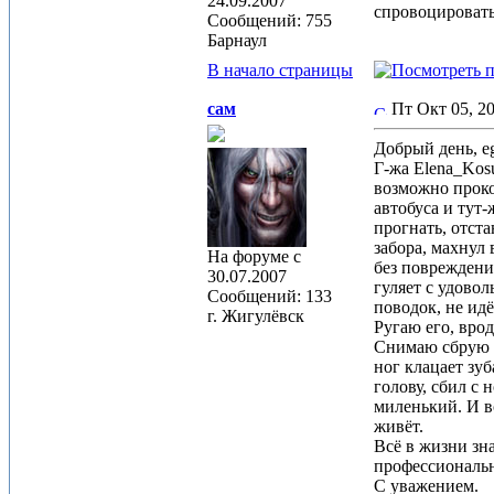
24.09.2007
спровоцировать
Сообщений: 755
Барнаул
В начало страницы
сам
Пт Окт 05, 2
Добрый день, eg
Г-жа Elena_Kos
возможно проко
автобуса и тут
прогнать, отста
забора, махнул 
На форуме с
без повреждени
30.07.2007
гуляет с удовол
Сообщений: 133
поводок, не идё
г. Жигулёвск
Ругаю его, врод
Снимаю сбрую у 
ног клацает зу
голову, сбил с 
миленький. И в
живёт.
Всё в жизни зн
профессиональн
С уважением.