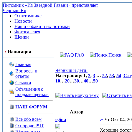
Питомник «Из Звездной Гавани» представляет
Черныш.Ru
О питомнике
Новости
Наши собаки и их потомки
Фотогалерея
Щенки
•
Навигация
FAQ
Поиск
Главная
Черныш и дети.
Вопросы и
На страницу
1
,
2
,
3
…
52
,
53
,
54
Сле
ответы
10
…
20
…
30
…
40
…
50
Ссылки
Объявления о
продаже щенков
НАШ ФОРУМ
Автор
Все обо всем
egina
Чт Окт 04, 2
О породе РЧТ
Хорошие фотогр