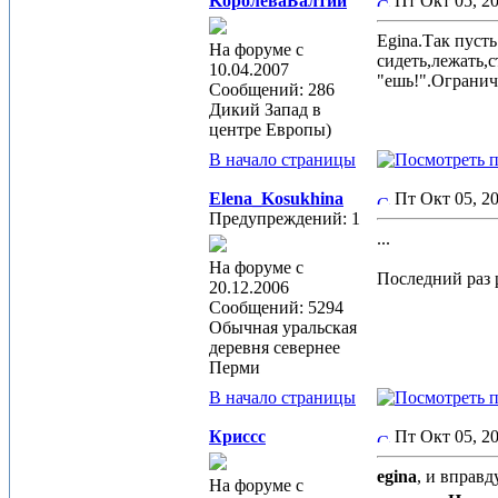
KoролеваБалтии
Пт Окт 05, 
Egina.Так пуст
На форуме с
сидеть,лежать,
10.04.2007
"ешь!".Огранич
Сообщений: 286
Дикий Запад в
центре Европы)
В начало страницы
Elena_Kosukhina
Пт Окт 05, 
Предупреждений: 1
...
На форуме с
Последний раз р
20.12.2006
Сообщений: 5294
Обычная уральская
деревня севернее
Перми
В начало страницы
Криссс
Пт Окт 05, 
egina
, и вправ
На форуме с