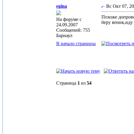
egina
Вс Окт 07, 2
Похоже допров
На форуме с
беру веник,иду
24.09.2007
Сообщений: 755
Барнаул
В начало страницы
Страница
1
из
54