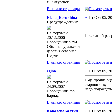
г. Жигулёвск
В начало страницы
Elena_Kosukhina
Пт Окт 05, 2
Предупреждений: 1
...
На форуме с
Последний раз р
20.12.2006
Сообщений: 5294
Обычная уральская
деревня севернее
Перми
В начало страницы
egina
Пт Окт 05, 
Н-да,прочла,оц
На форуме с
старшинству" ид
24.09.2007
надо подождать
Сообщений: 755
Барнаул
В начало страницы
KoролеваБалтии
Пт Окт 05, 