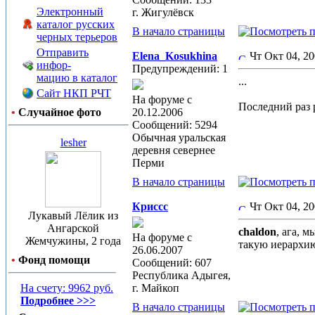
Электронный
г. Жигулёвск
каталог русских
В начало страницы
черных терьеров
Отправить
Elena_Kosukhina
Чт Окт 04, 2
инфор-
Предупреждений: 1
мацию в каталог
...
Сайт НКП РЧТ
На форуме с
Последний раз р
•
Случайное фото
20.12.2006
Сообщений: 5294
Обычная уральская
lesher
деревня севернее
Перми
В начало страницы
Криссс
Чт Окт 04, 2
Лукавый Лёлик из
Ангарской
chaldon
, ага, 
На форуме с
Жемчужины, 2 года
такую иерархию,
26.06.2007
•
Фонд помощи
Сообщений: 607
Республика Адыгея,
На счету: 9962 руб.
г. Майкоп
Подробнее >>>
В начало страницы