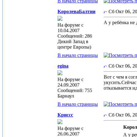
В начало страницы
KoролеваБалтии
Сб Окт 06, 2
А у ребёнка не
На форуме с
10.04.2007
Сообщений: 286
Дикий Запад в
центре Европы)
В начало страницы
egina
Сб Окт 06, 2
Вот с чем я со
На форуме с
укусить.Сейчас
24.09.2007
отказывается и
Сообщений: 755
Барнаул
В начало страницы
Криссс
Сб Окт 06, 2
Koрол
На форуме с
26.06.2007
А у ре