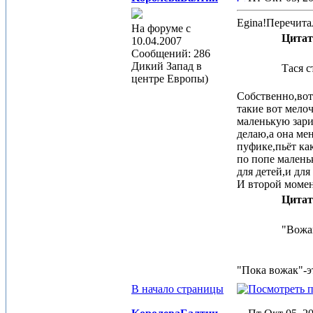
Egina!Перечита
На форуме с
Цитат
10.04.2007
Сообщений: 286
Дикий Запад в
Тася с
центре Европы)
Собственно,вот
такие вот мело
маленькую зари
делаю,а она мен
пуфике,пьёт ка
по попе малень
для детей,и для
И второй моме
Цитат
"Вожак
"Пока вожак"-э
В начало страницы