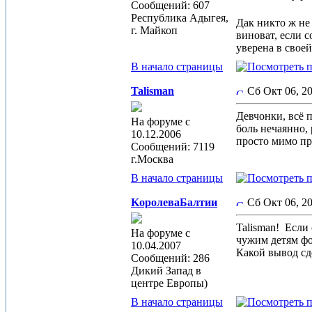
Сообщений: 607
Республика Адыгея,
Дак никто ж не 
г. Майкоп
виноват, если с
уверена в своей
В начало страницы
Talisman
Сб Окт 06, 2
Девчонки, всё п
На форуме с
боль нечаянно, 
10.12.2006
просто мимо про
Сообщений: 7119
г.Москва
В начало страницы
KoролеваБалтии
Сб Окт 06, 
Talisman!
Если 
На форуме с
чужим детям фо
10.04.2007
Какой вывод сде
Сообщений: 286
Дикий Запад в
центре Европы)
В начало страницы