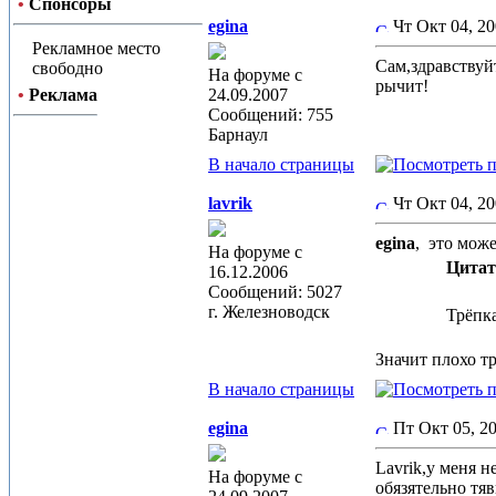
•
Спонсоры
egina
Чт Окт 04, 2
Рекламное место
Сам,здравствуй
свободно
На форуме с
рычит!
•
Реклама
24.09.2007
Сообщений: 755
Барнаул
В начало страницы
lavrik
Чт Окт 04, 2
egina
,
это може
На форуме с
Цитат
16.12.2006
Сообщений: 5027
г. Железноводск
Трёпка
Значит плохо т
В начало страницы
egina
Пт Окт 05, 2
Lavrik,у меня н
На форуме с
обязятельно тя