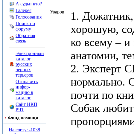
А судьи кто?
Галерея
Уваров
1. Дожатник
Голосования
Поиск по
хорошую, со
форуму
Обратная
ко всему – и
связь
анатомии, те
Электронный
каталог
русских
2. Эксперт С
черных
терьеров
нормально. 
Отправить
инфор-
почти по кни
мацию в
каталог
Сайт НКП
Собак любит
РЧТ
пропорциями
•
Фонд помощи
На счету: -1038