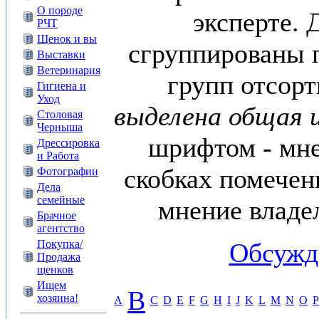
О породе
эксперте. 
РЧТ
Щенок и вы
сгруппированы п
Выставки
Ветеринария
групп отсор
Гигиена и
Уход
выделена общая 
Столовая
Черныша
шрифтом - мне
Дрессировка
и Работа
скобках помечен
Фотографии
Дела
семейные
мнение владе
Брачное
агентство
Покупка/
Обсужд
Продажа
щенков
Ищем
B
хозяина!
A
C
D
E
F
G
H
I
J
K
L
M
N
O
P