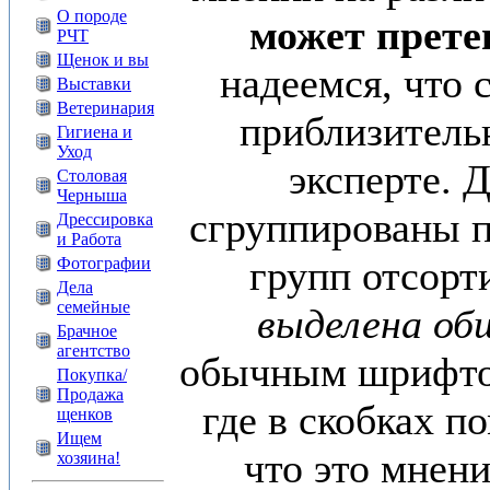
О породе
может прете
РЧТ
Щенок и вы
надеемся, что 
Выставки
Ветеринария
приблизитель
Гигиена и
Уход
эксперте. Д
Столовая
Черныша
сгруппированы п
Дрессировка
и Работа
групп отсорт
Фотографии
Дела
семейные
выделена об
Брачное
агентство
обычным шрифтом
Покупка/
Продажа
где в скобках п
щенков
Ищем
что это мнен
хозяина!