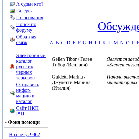
А судьи кто?
Галерея
Голосования
Обсужде
Поиск по
форуму
Обратная
связь
A
B
C
D
E
F
G
H
I
J
K
L
M
N
O
P
Электронный
Gellen Tibor / Гелен
Является заво
каталог
Тибор (Венгрия)
«Szepremenyseg
русских
черных
Guidetti Marina /
Начала выстав
терьеров
Джудетти Марина
миниатюрных ш
Отправить
(Италия)
инфор-
мацию в
каталог
Сайт НКП
РЧТ
•
Фонд помощи
На счету: 9962