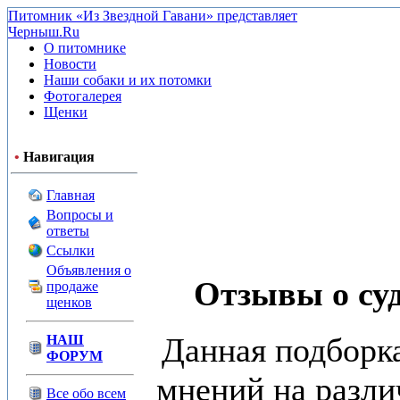
Питомник «Из Звездной Гавани» представляет
Черныш.Ru
О питомнике
Новости
Наши собаки и их потомки
Фотогалерея
Щенки
•
Навигация
Главная
Вопросы и
ответы
Ссылки
Объявления о
Отзывы о суд
продаже
щенков
Данная подборка
НАШ
ФОРУМ
мнений на разли
Все обо всем