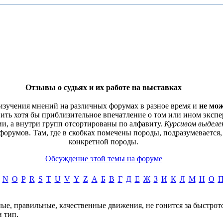
Отзывы о судьях и их работе на выставках
 изучения мнений на различных форумах в разное время и
не мож
вить хотя бы приблизительное впечатление о том или ином экспер
и, а внутри групп отсортированы по алфавиту.
Курсивом выделе
орумов. Там, где в скобках помечены породы, подразумевается,
конкретной породы.
Обсуждение этой темы на форуме
N
O
P
R
S
T
U
V
Y
Z
А
Б
В
Г
Д
Е
Ж
З
И
К
Л
М
Н
О
ые, правильные, качественные движения, не гонится за быстрот
и тип.