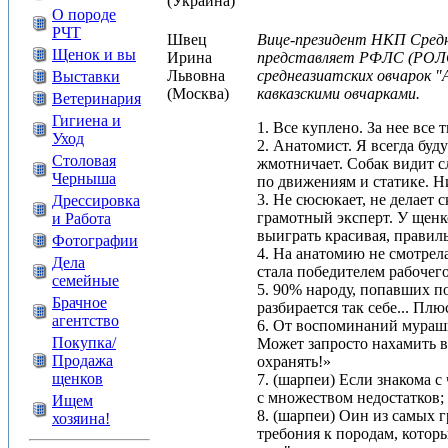
(Украина)
О породе
РЧТ
Швец
Вице-президент НКП Средн
Щенок и вы
Ирина
представляет РФЛС (РОЛС)
Львовна
среднеазиатских овчарок 
Выставки
(Москва)
кавказскими овчарками.
Ветеринария
Гигиена и
1. Все куплено. За нее все
Уход
2. Анатомист. Я всегда буду
Столовая
жмотничает. Собак видит сл
Черныша
по движениям и статике. Ни
3. Не сюсюкает, не делает
Дрессировка
грамотный эксперт. У щенк
и Работа
выиграть красивая, правил
Фотографии
4. На анатомию не смотрел
Дела
стала победителем рабочего
семейные
5. 90% народу, попавших п
Брачное
разбирается так себе... Плю
агентство
6. От воспоминаний мурашк
Покупка/
Может запросто нахамить в
Продажа
охранять!»
щенков
7. (шарпеи) Если знакома с
с множеством недостатков;
Ищем
8. (шарпеи) Оин из самых 
хозяина!
требония к породам, которые