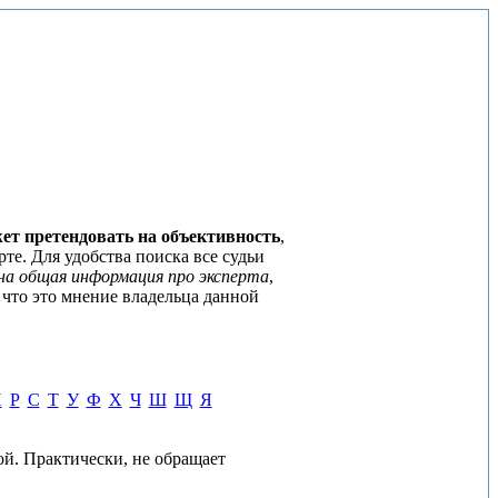
ет претендовать на объективность
,
те. Для удобства поиска все судьи
на общая информация про эксперта
,
 что это мнение владельца данной
П
Р
С
Т
У
Ф
Х
Ч
Ш
Щ
Я
ой. Практически, не обращает