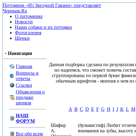
Питомник «Из Звездной Гавани» представляет
Черныш.Ru
О питомнике
Новости
Наши собаки и их потомки
Фотогалерея
Щенки
•
Навигация
Данная подборка сделана по результатам
Главная
но надеемся, что сможет помочь соста
Вопросы и
сгруппированы по первой букве фамили
ответы
обычным шрифтом - мнения о нем из ф
Ссылки
Объявления о
продаже
щенков
A
B
C
D
E
F
G
H
I
J
K
L
M
НАШ
ФОРУМ
Шафир
(бульмастиф) Любит отличн
А.
внимания на зубы, высоту 
Все обо всем