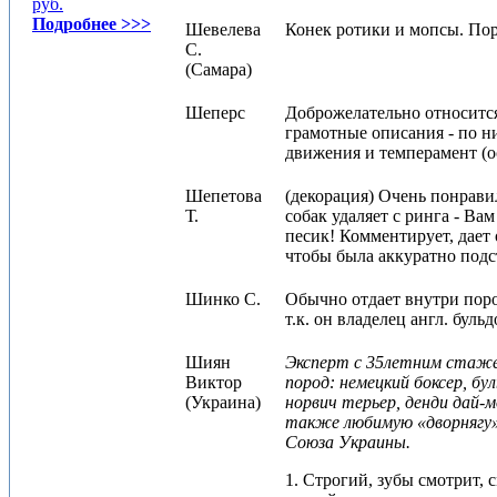
руб.
Подробнее >>>
Шевелева
Конек ротики и мопсы. Пор
С.
(Самара)
Шеперс
Доброжелательно относится 
грамотные описания - по н
движения и темперамент (о
Шепетова
(декорация) Очень понрави
Т.
собак удаляет с ринга - Вам
песик! Комментирует, дает 
чтобы была аккуратно подс
Шинко С.
Обычно отдает внутри поро
т.к. он владелец англ. буль
Шиян
Эксперт с 35летним стаже
Виктор
пород: немецкий боксер, бу
(Украина)
норвич терьер, денди дай-
также любимую «дворнягу» 
Союза Украины.
1. Строгий, зубы смотрит, 