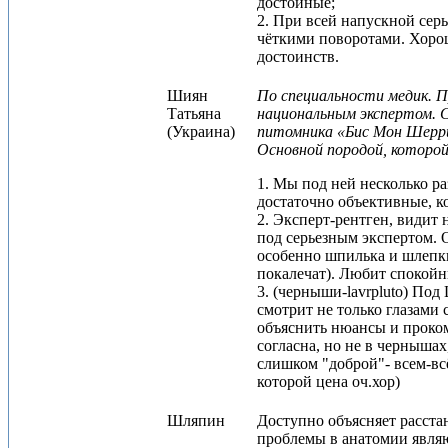
достойные;
2. При всей напускной сер
чёткими поворотами. Хорош
достоинств.
Шиян
По специальности медик. П
Татьяна
национальным экспертом. С
(Украина)
питомника «Бис Мон Шерри» 
Основной породой, которой 
1. Мы под ней несколько р
достаточно объективные, к
2. Эксперт-рентген, видит
под серьезным экспертом. 
особенно шпилька и шлепки.
покалечат). Любит спокойн
3. (черныши-lavrpluto) Под
смотрит не только глазами с
объяснить нюансы и проком
согласна, но не в чернышах,
слишком "доброй"- всем-всё
которой цена оч.хор)
Шляпин
Доступно объясняет расста
проблемы в анатомии являю