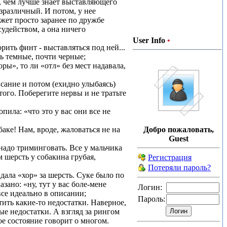
о, чем лучше знает выставляющего
езразличный. И потом, у нее
ожет просто заранее по дружбе
судейством, а она ничего
User Info
•
рить финт - выставляться под ней...
нь темные, почти черные;
оры», то ли «отл» без мест надавала,
исание и потом (ехидно улыбаясь)
ого. Поберегите нервы и не тратьте
пила: «что это у вас они все не
баке! Нам, вроде, жаловаться не на
Добро пожаловать,
Guest
надо триминговать. Все у мальчика
м шерсть у собакина грубая,
Регистрация
Потеряли пароль?
дала «хор» за шерсть. Суке было по
зано: «ну, тут у вас боле-мене
Логин:
все идеально в описании;
Пароль:
тить какие-то недостатки. Наверное,
е недостатки. А взгляд за рингом
ое состояние говорит о многом.