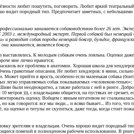
ьёзности любит пошутить, поговорить. Любит яркий театральный
о видит породный тип. Предпочитает заметных, с небольшими 
рофессионально занимается собаководством более 26 лет. Экспер
 2003 г. международный эксперт. Первой собакой был немецкий 
и разводит собак породы немецкий боксер, бульдог, французский
она занимается, является боксер.
аз выставлялись. К молодым собакам очень лояльна. Оценки даже
ороче мне лично нравится;
 насквозь все проблемы в анатомии. Хорошая школа для хендлер
Очень грамотные описания. Не любит хендлеров: в мини, сильно
 Может прийти в ярость, особенно если маленькая собака (боитс
ых легко управляемых собак показываемых «человеком-тенью»;
 Шиян были неоднократно, а также работала с ней в ринге. Добро
 10 метров ))), с владельцами общается, на пустяках не срезает, 
ентировать оценку. Вобщем с явным негативом не сталкивалась,
 но как говорится: все мы люди... и всяко бывает... Из того, что
, на оценки и титулы не скупиться, даже тогда, когда стоит пож
новку зрителям и владельцам. Очень хорошо видит породный ти
щиеся помехой в полноценном рабочем использовании. В ринге 