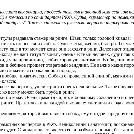
еазиатская овчарка, председатель выставочной комиссии, эксп
 в комиссии по стандартам РКФ. Судья, кермастер по немецки
"Айстойфель". Также занималась русскими черными терьерами, 
 титулы раздавала стажер на ринге, Швец только головой кивала;
 писать по нее своих собак. Судит четко, жестко, быстро. Титула
ету, еще в тот момент когда они заходят в ринг. Далее идет отш
когда не даст титул "своим", очень честный человек, судит так к
 скидку на провинцию, любит хорошую анатомию. В общении впол
ов и бебиков прощает отвратный хендлинг. Не важно какие пород
ьно сложенная собака любой породы;
а вообще, практически. Собака с проваленной спиной, мягкими 
 класса;
од ее экспертизу, ушли с ринга очень недовольные. Такое ощуще
с ко всему может быть груба в ринге;
и по коже. Очень грамотный, но, к большому сожалению и очен
 ринге. Практически на каждой выставке: «натащили сюда своих 
 человеком, который выставляет собаку, ему и отдает предпочтен
грамотных экспертов в РКФ. Великолепный анатомист, доскональ
 судит. Стандарт знает так, что если разбудить ночью, без запин