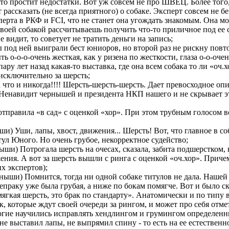
., то простит недостатки. Вот уж совсем не про ШВЕЦ. Более тог
 рассказать (не всегда приятного) о собаке. Эксперт совсем не б
перта в РКФ и FCI, что не станет она угождать знакомым. Она м
своей собакой рассчитываешь получить что-то приличное под ее 
 видит, то советует не тратить деньги на запись;
 под ней выиграли бест юниоров, но второй раз не рискну повто
ь о-о-о-очень жесткая, как у ризена по жесткости, глаза о-о-оче
ару лет назад какая-то выставка, где она всем собака то ли «оч.х
исключительно за шерсть;
 что и никогда!!!! Шерсть-шерсть-шерсть. Дает превосходное оп
 Ненавидит чернышей и президента НКП нашего и не скрывает эт
отправила «в сад» с оценкой «хор». При этом трубным голосом во
и) Уши, лапы, хвост, движения... Шерсть! Вот, что главное в со
тул Юного. Но очень грубое, некорректное судейство;
ши) Потрогала шерсть на очесах, сказала, забита подшерстком, 
ения. А вот за шерсть вышли с ринга с оценкой «оч.хор». Приче
х экспертов);
ныши) Помнится, тогда ни одной собаке титулов не дала. Нашей 
чепраку уже была грубая, а ниже по бокам помягче. Вот и было ска
 мягкая шерсть, это брак по стандарту». Анатомически и по типу 
к, которые ждут своей очереди за рингом, и может про себя отме
ногие научились исправлять хендлингом и грумингом определенны
 не выставил лапы, не выпрямил спину - то есть на ее естественн