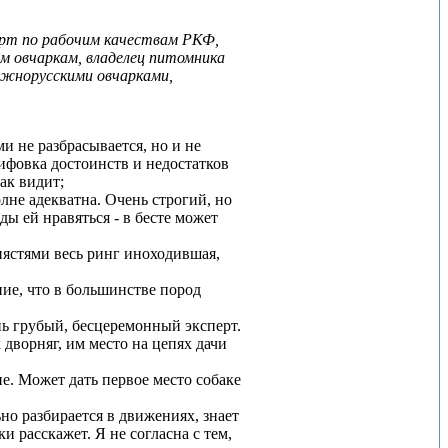
ерт по рабочим качествам РКФ,
м овчаркам, владелец питомника
южнорусскими овчарками,
ми не разбрасывается, но и не
лифовка достоинств и недостатков
ак видит;
не адекватна. Очень строгий, но
ы ей нравяться - в бесте может
пястями весь ринг иноходившая,
ние, что в большинстве пород
ь грубый, бесцеремонный эксперт.
дворняг, им место на цепях дачи
ие. Может дать первое место собаке
но разбирается в движениях, знает
ки расскажет. Я не согласна с тем,