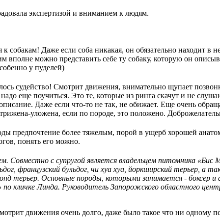
адовала экспертизой и вниманием к людям.
к собакам! Даже если соба никакая, он обязательно находит в не
им вполне можно представить себе ту собаку, которую он опис
собенно у пуделей)
лось судейство! Смотрит движения, внимательно щупает позвон
 надо еще поучиться. Это те, которые из ринга скачут и не слуша
описание. Даже если что-то не так, не обижает. Еще очень обра
трижена-уложена, если по породе, это положено. Доброжелатель
ды предпочтение более тяжелым, порой в ущерб хорошей анатом
догов, понять его можно.
м. Совместно с супругой является владельцем питомника «Бис 
льдог, французский бульдог, чи хуа хуа, йоркширский терьер, а т
монд терьер. Основные породы, которыми занимается - боксер и
по кличке Линда. Руководитель Запорожского областного цент
смотрит движения очень долго, даже было такое что ни одному п