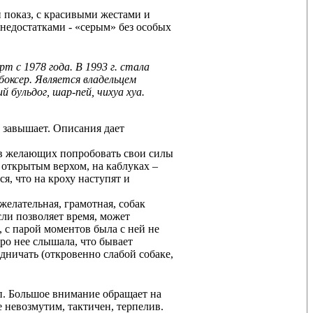
 показ, с красивыми жестами и
недостатками - «серым» без особых
т с 1978 года. В 1993 г. стала
боксер. Является владельцем
 бульдог, шар-пей, чихуа хуа.
 завышает. Описания дает
ов желающих попробовать свои силы
 открытым верхом, на каблуках –
я, что на кроху наступят и
желательная, грамотная, собак
если позволяет время, может
 с парой моментов была с ней не
 про нее слышала, что бывает
адничать (откровенно слабой собаке,
п. Большое внимание обращает на
невозмутим, тактичен, терпелив.