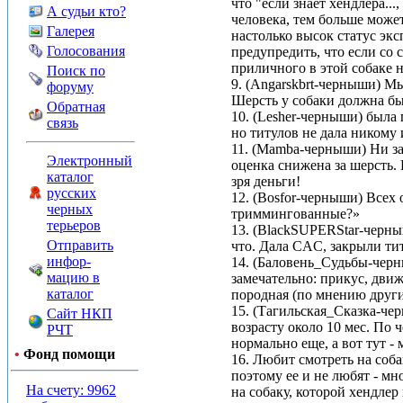
что "если знает хендлера..
А судьи кто?
человека, тем больше может
Галерея
настолько высок статус экс
Голосования
предупредить, что если со 
приличного в этой собаке не
Поиск по
9. (Angarskbrt-черныши) Мы
форуму
Шерсть у собаки должна быт
Обратная
10. (Lesher-черныши) была п
связь
но титулов не дала никому 
11. (Mamba-черныши) Ни за
Электронный
оценка снижена за шерсть.
каталог
зря деньги!
русских
12. (Bosfor-черныши) Всех 
черных
триммингованные?»
терьеров
13. (BlackSUPERStar-черныш
Отправить
что. Дала CAC, закрыли ти
инфор-
14. (Баловень_Судьбы-черны
мацию в
замечательно: прикус, движ
каталог
породная (по мнению други
15. (Тагильская_Сказка-чер
Сайт НКП
возрасту около 10 мес. По 
РЧТ
нормально еще, а вот тут -
•
Фонд помощи
16. Любит смотреть на соба
поэтому ее и не любят - м
На счету: 9962
на собаку, которой хендлер