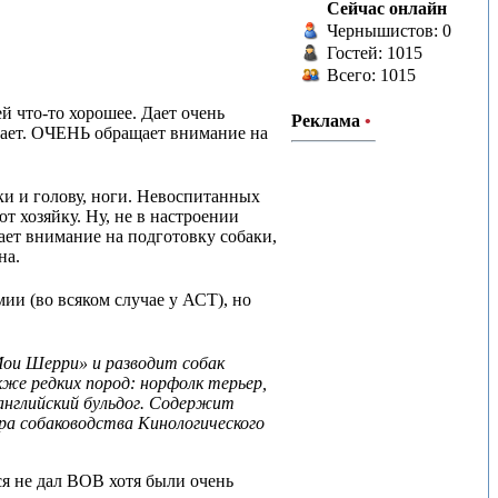
Сейчас онлайн
Чернышистов: 0
Гостей: 1015
Всего: 1015
й что-то хорошее. Дает очень
Реклама
•
ывает. ОЧЕНЬ обращает внимание на
ки и голову, ноги. Невоспитанных
ют хозяйку. Ну, не в настроении
щает внимание на подготовку собаки,
на.
ии (во всяком случае у АСТ), но
Мои Шерри» и разводит собак
акже редких пород: норфолк терьер,
 английский бульдог. Содержит
ра собаководства Кинологического
ся не дал ВОВ хотя были очень